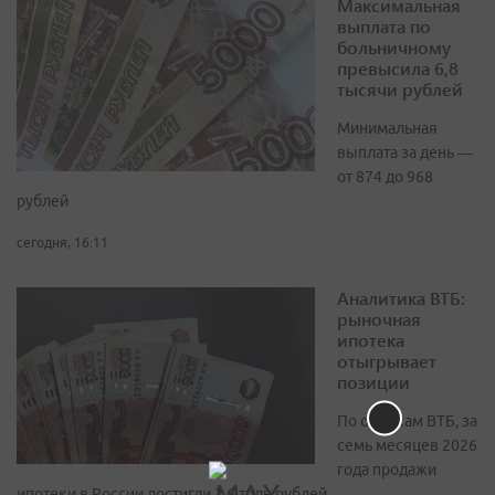
Максимальная
выплата по
больничному
превысила 6,8
тысячи рублей
Минимальная
выплата за день —
от 874 до 968
рублей
сегодня, 16:11
Аналитика ВТБ:
рыночная
ипотека
отыгрывает
позиции
По оценкам ВТБ, за
семь месяцев 2026
года продажи
ипотеки в России достигли 2,6 трлн рублей