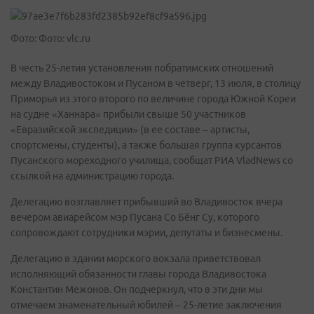
Фото: Фото: vlc.ru
В честь 25-летия установления побратимских отношений
между Владивостоком и Пусаном в четверг, 13 июля, в столицу
Приморья из этого второго по величине города Южной Кореи
на судне «Ханнара» прибыли свыше 50 участников
«Евразийской экспедиции» (в ее составе – артисты,
спортсмены, студенты), а также большая группа курсантов
Пусанского мореходного училища, сообщат РИА VladNews со
ссылкой на администрацию города.
Делегацию возглавляет прибывший во Владивосток вчера
вечером авиарейсом мэр Пусана Со Бёнг Су, которого
сопровождают сотрудники мэрии, депутаты и бизнесмены.
Делегацию в здании морского вокзала приветствовал
исполняющий обязанности главы города Владивостока
Константин Межонов. Он подчеркнул, что в эти дни мы
отмечаем знаменательный юбилей – 25-летие заключения