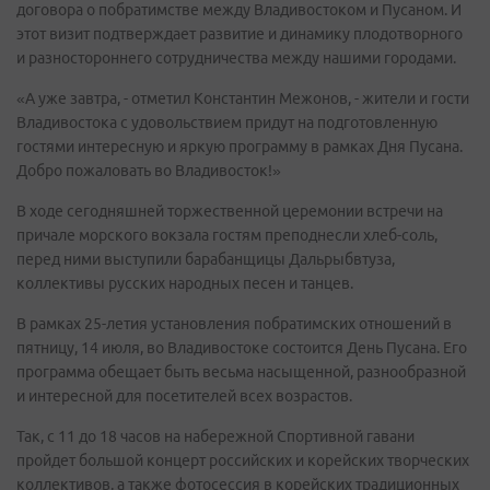
договора о побратимстве между Владивостоком и Пусаном. И
этот визит подтверждает развитие и динамику плодотворного
и разностороннего сотрудничества между нашими городами.
«А уже завтра, - отметил Константин Межонов, - жители и гости
Владивостока с удовольствием придут на подготовленную
гостями интересную и яркую программу в рамках Дня Пусана.
Добро пожаловать во Владивосток!»
В ходе сегодняшней торжественной церемонии встречи на
причале морского вокзала гостям преподнесли хлеб-соль,
перед ними выступили барабанщицы Дальрыбвтуза,
коллективы русских народных песен и танцев.
В рамках 25-летия установления побратимских отношений в
пятницу, 14 июля, во Владивостоке состоится День Пусана. Его
программа обещает быть весьма насыщенной, разнообразной
и интересной для посетителей всех возрастов.
Так, с 11 до 18 часов на набережной Спортивной гавани
пройдет большой концерт российских и корейских творческих
коллективов, а также фотосессия в корейских традиционных