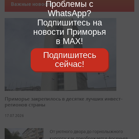
Проблемы с
Важные новости
WhatsApp?
Подпишитесь на
новости Приморья
в MAX!
Подпишитесь
сейчас!
Приморье закрепилось в десятке лучших инвест-
регионов страны
17.07.2026
От уютного двора до горнолыжного
курорта: как преображается Арсеньев