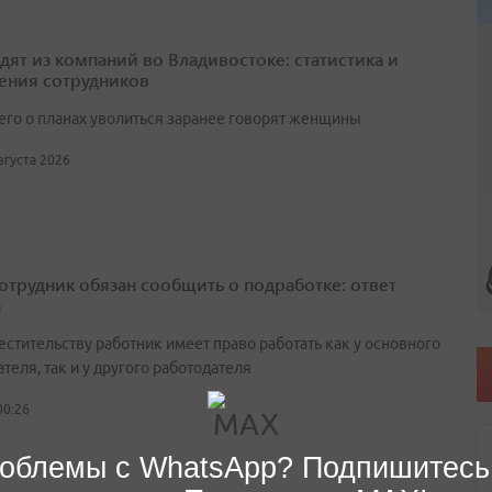
одят из компаний во Владивостоке: статистика и
ения сотрудников
его о планах уволиться заранее говорят женщины
августа 2026
сотрудник обязан сообщить о подработке: ответ
а
естительству работник имеет право работать как у основного
теля, так и у другого работодателя
00:26
облемы с WhatsApp? Подпишитесь