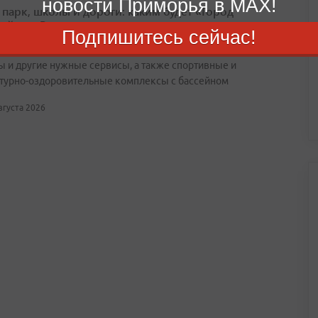
новости Приморья в MAX!
 парк, школы и дороги: каким будет «Город
ый» во Владивостоке
Подпишитесь сейчас!
явятся не только дома, но четыре торговых центра, кафе,
ы и другие нужные сервисы, а также спортивные и
турно-оздоровительные комплексы с бассейном
августа 2026