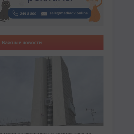
Важные новости
риморье закрепилось в десятке лучших