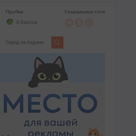
Пробки
Социальные сети
0 баллов
Город на ладони