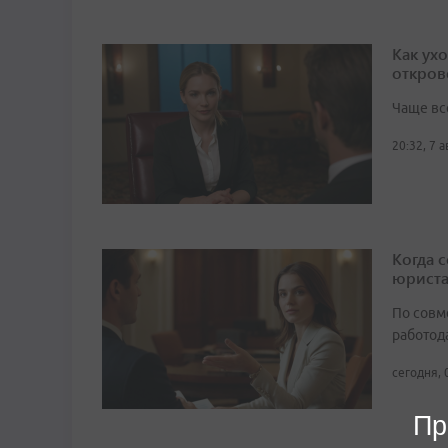
Как ух
откров
Чаще вс
20:32, 7 
Когда 
юрист
По совм
работода
сегодня, 
Пр