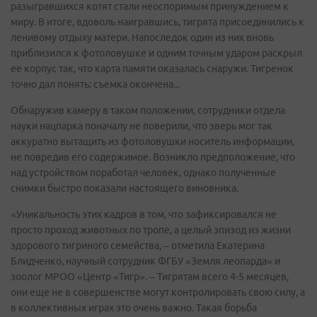
разыгравшихся котят стали неоспоримым принуждением к
миру. В итоге, вдоволь наигравшись, тигрята присоединились к
ленивому отдыху матери. Напоследок один из них вновь
приблизился к фотоловушке и одним точным ударом раскрыл
ее корпус так, что карта памяти оказалась снаружи. Тигренок
точно дал понять: съемка окончена...
Обнаружив камеру в таком положении, сотрудники отдела
науки нацпарка поначалу не поверили, что зверь мог так
аккуратно вытащить из фотоловушки носитель информации,
не повредив его содержимое. Возникло предположение, что
над устройством поработал человек, однако полученные
снимки быстро показали настоящего виновника.
«Уникальность этих кадров в том, что зафиксировался не
просто проход животных по тропе, а целый эпизод из жизни
здорового тигриного семейства, – отметила Екатерина
Блидченко, научный сотрудник ФГБУ «Земля леопарда» и
зоолог МРОО «Центр «Тигр». – Тигрятам всего 4-5 месяцев,
они еще не в совершенстве могут контролировать свою силу, а
в коллективных играх это очень важно. Такая борьба