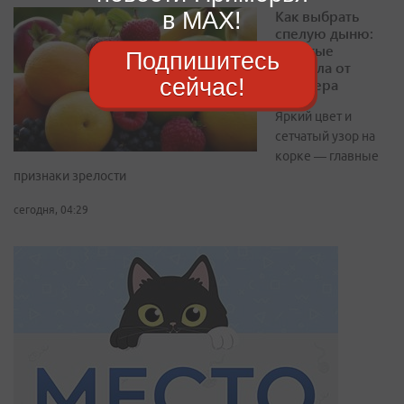
Как выбрать
в MAX!
спелую дыню:
простые
Подпишитесь
правила от
сейчас!
фермера
Яркий цвет и
сетчатый узор на
корке — главные
признаки зрелости
сегодня, 04:29