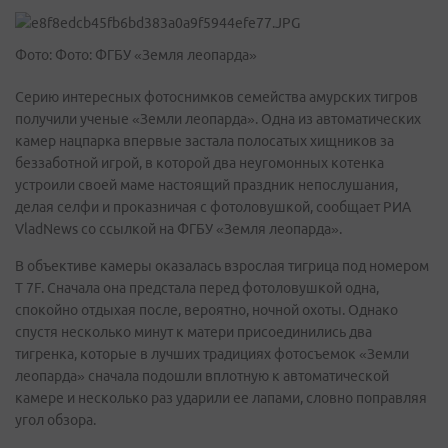
Фото: Фото: ФГБУ «Земля леопарда»
Серию интересных фотоснимков семейства амурских тигров
получили ученые «Земли леопарда». Одна из автоматических
камер нацпарка впервые застала полосатых хищников за
беззаботной игрой, в которой два неугомонных котенка
устроили своей маме настоящий праздник непослушания,
делая селфи и проказничая с фотоловушкой, сообщает РИА
VladNews со ссылкой на ФГБУ «Земля леопарда».
В объективе камеры оказалась взрослая тигрица под номером
T 7F. Сначала она предстала перед фотоловушкой одна,
спокойно отдыхая после, вероятно, ночной охоты. Однако
спустя несколько минут к матери присоединились два
тигренка, которые в лучших традициях фотосъемок «Земли
леопарда» сначала подошли вплотную к автоматической
камере и несколько раз ударили ее лапами, словно поправляя
угол обзора.