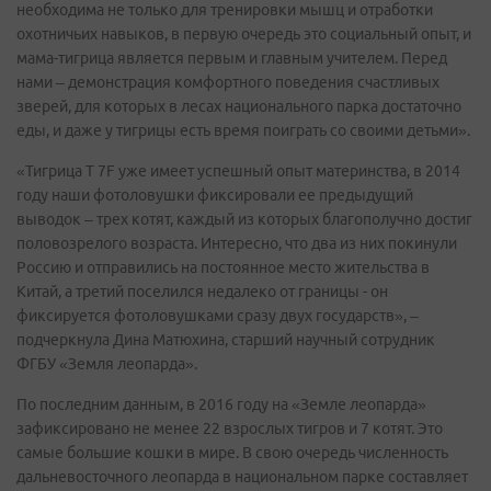
необходима не только для тренировки мышц и отработки
охотничьих навыков, в первую очередь это социальный опыт, и
мама-тигрица является первым и главным учителем. Перед
нами – демонстрация комфортного поведения счастливых
зверей, для которых в лесах национального парка достаточно
еды, и даже у тигрицы есть время поиграть со своими детьми».
«Тигрица T 7F уже имеет успешный опыт материнства, в 2014
году наши фотоловушки фиксировали ее предыдущий
выводок – трех котят, каждый из которых благополучно достиг
половозрелого возраста. Интересно, что два из них покинули
Россию и отправились на постоянное место жительства в
Китай, а третий поселился недалеко от границы - он
фиксируется фотоловушками сразу двух государств», –
подчеркнула Дина Матюхина, старший научный сотрудник
ФГБУ «Земля леопарда».
По последним данным, в 2016 году на «Земле леопарда»
зафиксировано не менее 22 взрослых тигров и 7 котят. Это
самые большие кошки в мире. В свою очередь численность
дальневосточного леопарда в национальном парке составляет