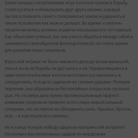
Затем началась незатейливая игра: котята вступили в борьбу,
стали кусаться и обхватывать друг друга лапами, каждый
пытался повалить своего соперника на землю и удержать в
таком положении как можно дольше. Во время «схватки»
тигрята менялись ролями, играючи показывая кто тут главный.
Как объясняют ученые, так они учатся общаться между собой и
занимаются своеобразной физподготовкой, что очень важно
для развития юных хищников.
Взрослой тигрице не было никакого дела до возни малышей,
пока в пылу их борьбы не досталось и ей. Превратившиеся в
один полосатый комок котята несколько раз врезались в
спящую мать, то и дело задевали ее своими ударами. Потеряв
терпение, она обрушила на беспокойных отпрысков грозный
рык. Но эта мера дала прямо противоположный эффект:
внимание озорников привлек всего лишь новый сильный
соперник, что заставило их объединить силы. Прыжок, бросок,
укус – в ход пошли все приемы.
Но в конце концов победу одержал материнский авторитет.
Несколько воспитательных ударов по мордочкам