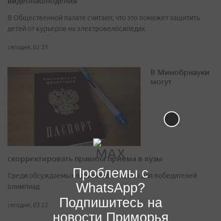
видеонаблюдения
В Общественной палате считают, что это поможет защитить
детей от курьеров на электровелосипедах
сегодня, 02:31
В Минобрнауки
могут
скорректировать правила приема в вузы
Проблемы с
Среди обсуждаемых вариантов — квоты для победителей
WhatsApp?
олимпиад
Подпишитесь на
сегодня, 03:22
новости Приморья