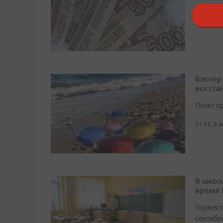
20:14, 8 
Блогер
восста
Пункт п
21:03, 8 
В школ
время
Торжест
сентябр