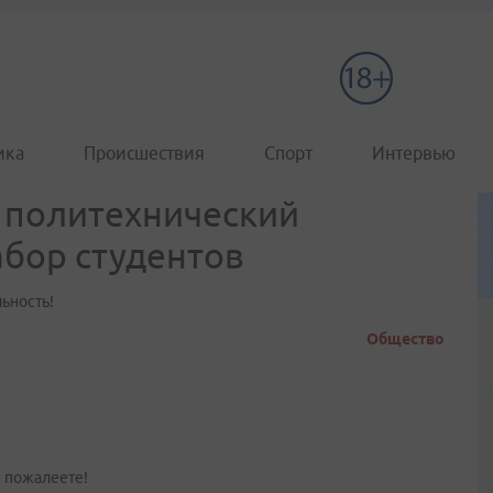
ика
Происшествия
Спорт
Интервью
 политехнический
бор студентов
льность!
Общество
е пожалеете!