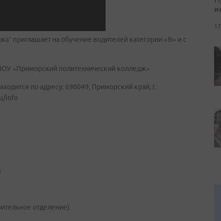
и
17
а” приглашает на обучение водителей категории «В» и с
КГА ПОУ «Приморский политехнический колледж»
дится по адресу: 690049, Приморский край, г.
u/info
u
роительное отделение)