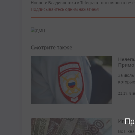
Новости Владивостока в Telegram - постоянно в тече
Подписывайтесь одним нажатием!
Смотрите также
Нелега
Примо
За июль 
которых
22:29, 8 
Пр
Ипотеч
Во II кв