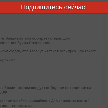
Подпишитесь сейчас!
августа 2026
 из Владивостока собирает стекло для
новления бухты Стеклянной
риёма создан, чтобы вернуть «Стеклянухе» прежнюю яркость
августа 2026
ах Владивостока введут свободное посещение на
 ВЭФ
венные линейки, посвящённые Дню знаний, состоятся 1
я для всех школьников