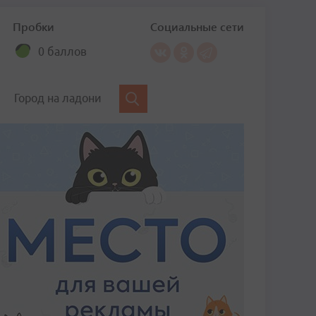
Пробки
Социальные сети
0 баллов
Город на ладони