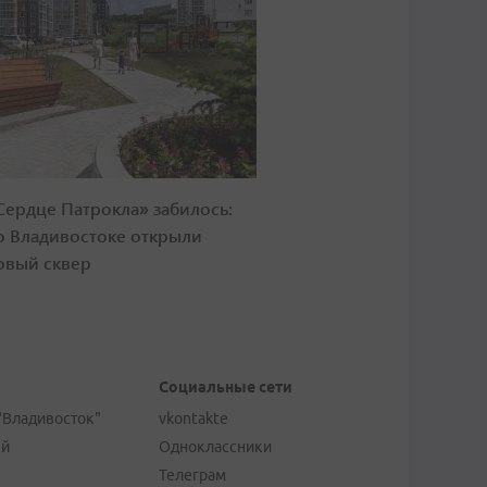
Сердце Патрокла» забилось:
о Владивостоке открыли
овый сквер
Социальные сети
"Владивосток"
vkontakte
ей
Одноклассники
Телеграм