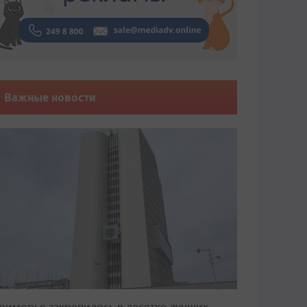
Важные новости
риморье закрепилось в десятке лучших