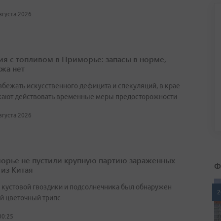
августа 2026
ия с топливом в Приморье: запасы в норме,
жа нет
збежать искусственного дефицита и спекуляций, в крае
ают действовать временные меры предосторожности
августа 2026
орье не пустили крупную партию зараженных
Ф
 из Китая
х кустовой гвоздики и подсолнечника был обнаружен
2
й цветочный трипс
00:25