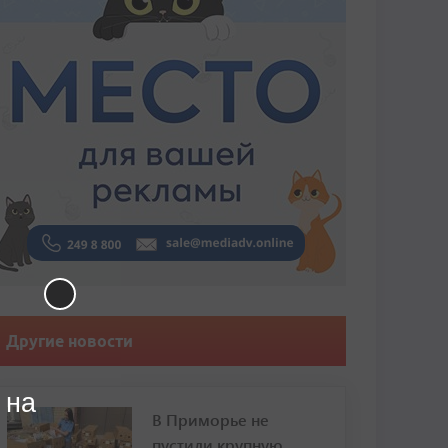
Другие новости
 на
В Приморье не
пустили крупную