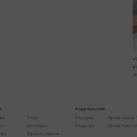
«
в
н
и
Издательство
во
Спорт
Реклама
Архив газеты 
ка
Интервью
Редакция
Архив новост
ика
Город на ладони