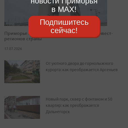
новости Приморья
в MAX!
Подпишитесь
сейчас!
Приморье закрепилось в десятке лучших инвест-
регионов страны
17.07.2026
От уютного двора до горнолыжного
курорта: как преображается Арсеньев
Новый парк, сквер с фонтаном и 50
квартир: как преображается
Дальнегорск