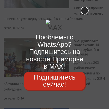
Операция прошла
успешно, и сейчас
пациентка уже вернулась домой к своим близким
сегодня, 12:24
Проблемы с
Сотрудникам
WhatsApp?
задолжали 14
млн рублей в
Подпишитесь на
Артёме
новости Приморья
Долг перед 203
в MAX!
работниками
предприятия по
Подпишитесь
производству ЖБИ
сейчас!
обсудили прокурор города, следователь СК и краевой
омбудсмен
сегодня, 13:46