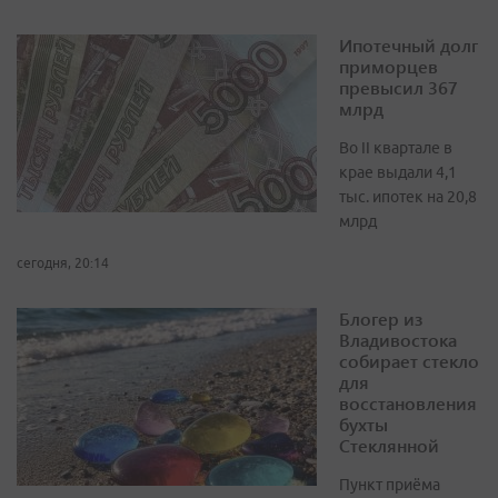
Ипотечный долг
приморцев
превысил 367
млрд
Во II квартале в
крае выдали 4,1
тыс. ипотек на 20,8
млрд
сегодня, 20:14
Блогер из
Владивостока
собирает стекло
для
восстановления
бухты
Стеклянной
Пункт приёма