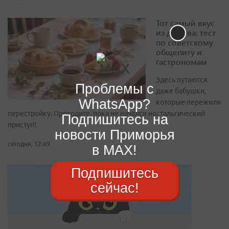
Тот самый вкус
из детства: тест
по советскому
общепиту и
гастрономам
Здесь путаются
Проблемы с
даже бабушки,
WhatsApp?
которые пережили
перестройку. Проходите, пока не начался ностальгический
Подпишитесь на
приступ!
новости Приморья
сегодня, 12:49
в MAX!
Подпишитесь
сейчас!