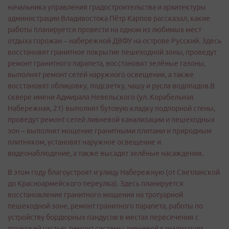
начальника управления градостроительства и архитектуры
администрации Владивостока Пётр Карпов рассказал, какие
работы планируется провести на одном из любимых мест
отдыха горожан – набережной ДВФУ на острове Русский. Здесь
восстановят гранитное покрытие пешеходной зоны, проведут
ремонт гранитного парапета, восстановят зелёные газоны,
выполнят ремонт сетей наружного освещения, а также
восстановят облицовку, подсветку, чашу и русла водопадов.В
сквере имени Адмирала Невельского (ул. Корабельная
Набережная, 21) выполнят бутовую кладку подпорной стены,
проведут ремонт сетей ливневой канализации и пешеходных
зон – выполнят мощение гранитными плитами и природным
плитняком, установят наружное освещение и
видеонаблюдение, а также высадят зелёные насаждения.
В этом году благоустроят и улицу Набережную (от Светланской
до Красноармейского переулка). Здесь планируется
восстановление гранитного мощения на тротуарной
пешеходной зоне, ремонт гранитного парапета, работы по
устройству бордюрных пандусов в местах пересечения с
проезжей частью, ремонт системы ливневой канализации,