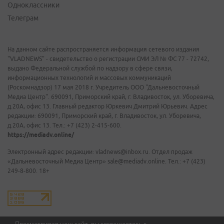
Одноклассники
Телеграм
На данном сайте распространяется информация сетевого издания
"VLADNEWS" - свидетельство о регистрации СМИ ЭЛ № ФС 77 - 72742,
выдано Федеральной службой по надзору в сфере связи,
информационных технологий и массовых коммуникаций
(Роскомнадзор) 17 мая 2018 г. Учредитель ООО "Дальневосточный
Медиа Центр". 690091, Приморский край, г. Владивосток, ул. Уборевича,
д.20А, офис 13. Главный редактор Юркевич Дмитрий Юрьевич. Адрес
редакции: 690091, Приморский край, г. Владивосток, ул. Уборевича,
д.20А, офис 13. Тел.: +7 (423) 2-415-600.
https://mediadv.online/
Электронный адрес редакции: vladnews@inbox.ru. Отдел продаж
«Дальневосточный Медиа Центр» sale@mediadv.online. Тел.: +7 (423)
249-8-800. 18+
Просматривая наш сайт, вы соглашаетесь с