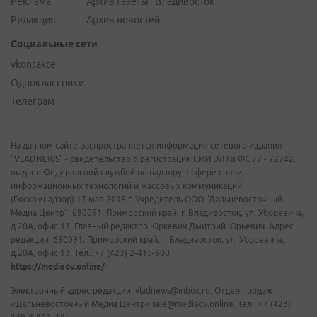
Реклама
Архив газеты "Владивосток"
Редакция
Архив новостей
Социальные сети
vkontakte
Одноклассники
Телеграм
На данном сайте распространяется информация сетевого издания
"VLADNEWS" - свидетельство о регистрации СМИ ЭЛ № ФС 77 - 72742,
выдано Федеральной службой по надзору в сфере связи,
информационных технологий и массовых коммуникаций
(Роскомнадзор) 17 мая 2018 г. Учредитель ООО "Дальневосточный
Медиа Центр". 690091, Приморский край, г. Владивосток, ул. Уборевича,
д.20А, офис 13. Главный редактор Юркевич Дмитрий Юрьевич. Адрес
редакции: 690091, Приморский край, г. Владивосток, ул. Уборевича,
д.20А, офис 13. Тел.: +7 (423) 2-415-600.
https://mediadv.online/
Электронный адрес редакции: vladnews@inbox.ru. Отдел продаж
«Дальневосточный Медиа Центр» sale@mediadv.online. Тел.: +7 (423)