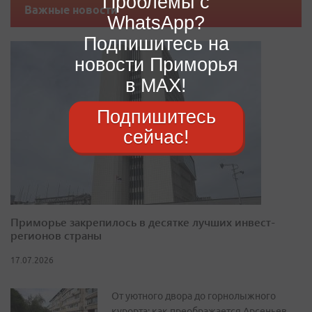
Проблемы с
Важные новости
WhatsApp?
Подпишитесь на
новости Приморья
в MAX!
Подпишитесь
сейчас!
Приморье закрепилось в десятке лучших инвест-
регионов страны
17.07.2026
От уютного двора до горнолыжного
курорта: как преображается Арсеньев