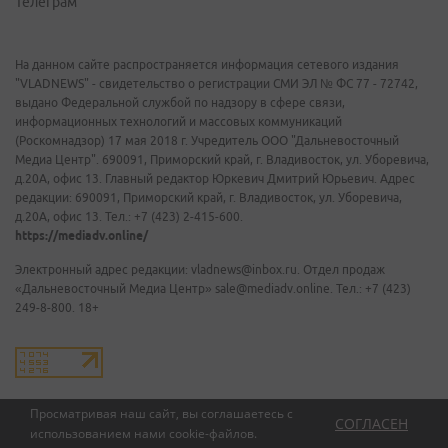
Телеграм
На данном сайте распространяется информация сетевого издания
"VLADNEWS" - свидетельство о регистрации СМИ ЭЛ № ФС 77 - 72742,
выдано Федеральной службой по надзору в сфере связи,
информационных технологий и массовых коммуникаций
(Роскомнадзор) 17 мая 2018 г. Учредитель ООО "Дальневосточный
Медиа Центр". 690091, Приморский край, г. Владивосток, ул. Уборевича,
д.20А, офис 13. Главный редактор Юркевич Дмитрий Юрьевич. Адрес
редакции: 690091, Приморский край, г. Владивосток, ул. Уборевича,
д.20А, офис 13. Тел.: +7 (423) 2-415-600.
https://mediadv.online/
Электронный адрес редакции: vladnews@inbox.ru. Отдел продаж
«Дальневосточный Медиа Центр» sale@mediadv.online. Тел.: +7 (423)
249-8-800. 18+
Просматривая наш сайт, вы соглашаетесь с
СОГЛАСЕН
использованием нами
cookie-файлов
.