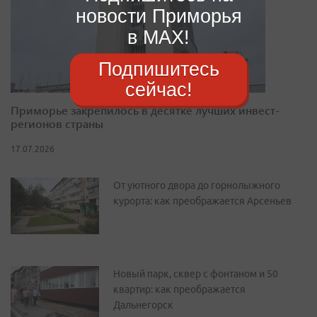
новости Приморья
в MAX!
Подпишитесь
сейчас!
Приморье закрепилось в десятке лучших инвест-
регионов страны
17.07.2026
От уютного двора до горнолыжного
курорта: как преображается Арсеньев
Новый парк, сквер с фонтаном и 50
квартир: как преображается
Дальнегорск