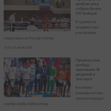
кикбоксингу
собрал более
150 бойцов
В турнире во
Владивостоке
участвовали
спортсмены из России и Китая
13:29, 21 июля 2026
Приморские
гребцы
завоевали 18
медалей в
Энгельсе
В копилке
команды восемь
золотых наград и
серебро Кубка Губернатора