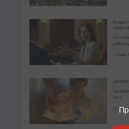
Когда 
юрист
По совм
работода
сегодня, 
Депута
Граждан
ЖКУ
Пр
сегодня, 