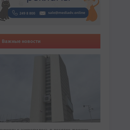
Важные новости
риморье закрепилось в десятке лучших