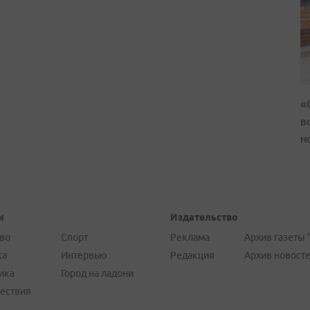
«
в
н
и
Издательство
во
Спорт
Реклама
Архив газеты 
ка
Интервью
Редакция
Архив новост
ика
Город на ладони
ествия