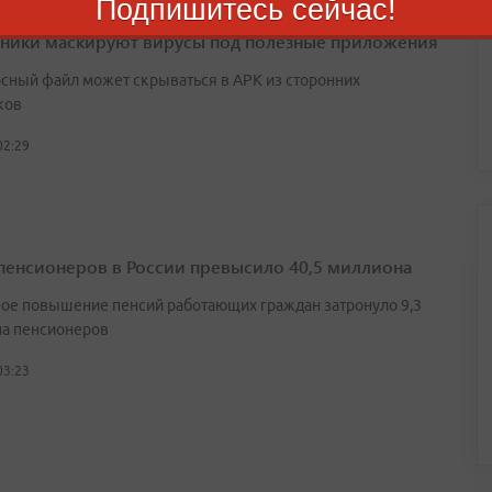
Подпишитесь сейчас!
ики маскируют вирусы под полезные приложения
сный файл может скрываться в APK из сторонних
ков
02:29
пенсионеров в России превысило 40,5 миллиона
ое повышение пенсий работающих граждан затронуло 9,3
а пенсионеров
03:23