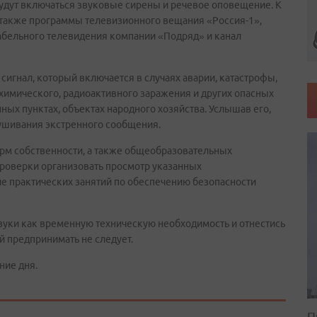
будут включаться звуковые сирены и речевое оповещение. К
также программы телевизионного вещания «Россия-1»,
бельного телевидения компании «Подряд» и канал
сигнал, который включается в случаях аварии, катастрофы,
 химического, радиоактивного заражения и других опасных
ных пунктах, объектах народного хозяйства. Услышав его,
ушивания экстренного сообщения.
рм собственности, а также общеобразовательных
роверки организовать просмотр указанных
е практических занятий по обеспечению безопасности
звуки как временную техническую необходимость и отнестись
й предпринимать не следует.
ние дня.
П