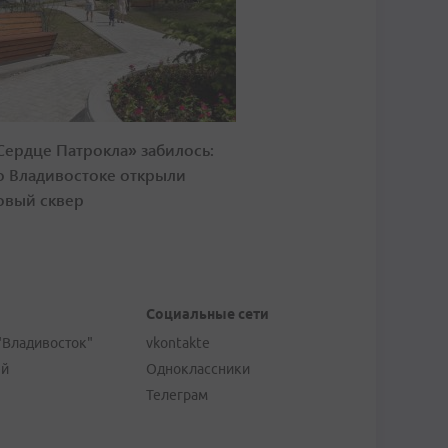
Сердце Патрокла» забилось:
о Владивостоке открыли
овый сквер
Социальные сети
"Владивосток"
vkontakte
ей
Одноклассники
Телеграм