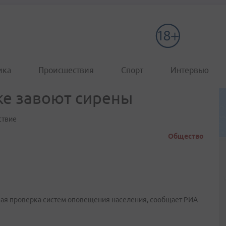
ика
Происшествия
Спорт
Интервью
ке завоют сирены
ствие
Общество
овая проверка систем оповещения населения, сообщает РИА