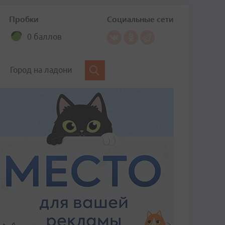
Пробки
Социальные сети
0 баллов
Город на ладони