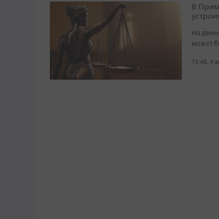
В Прим
устрои
На данн
может б
15:48, 4 