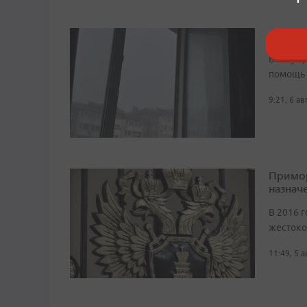
Шестил
Возбужд
помощь
9:21, 6 а
Примор
назначе
В 2016 г
жестоко
11:49, 5 