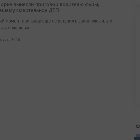
орье вынесли приговор водителю фуры,
вшему смертельное ДТП
ый момент приговор еще не вступил в законную силу и
ыть обжалован
августа 2026
Ф