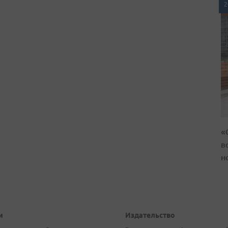
2
«
в
н
и
Издательство