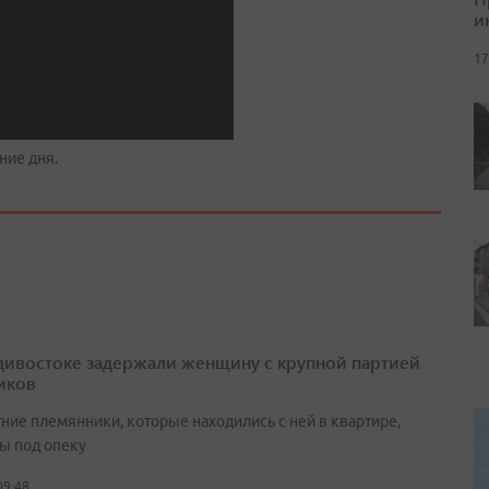
и
17
ние дня.
дивостоке задержали женщину с крупной партией
иков
ние племянники, которые находились с ней в квартире,
ы под опеку
09:48