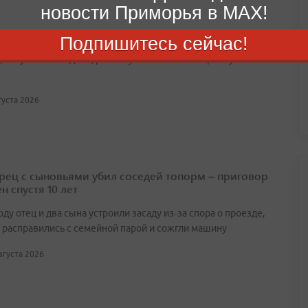
новости Приморья в MAX!
етний ребенок выпал из окна в Артёме
Подпишитесь сейчас!
ено уголовное дело, ребёнку оказывают экстренную
вгуста 2026
ец с сыновьями убил соседей топорм – приговор
н спустя 10 лет
оду отец и два сына устроили засаду из‑за спора о проезде,
 расправились с семейной парой и сожгли машину
августа 2026