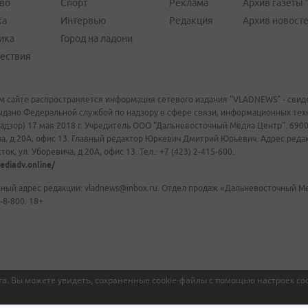
во
Спорт
Реклама
Архив газеты 
ка
Интервью
Редакция
Архив новост
ика
Город на ладони
ествия
м сайте распространяется информация сетевого издания "VLADNEWS" - свиде
ыдано Федеральной службой по надзору в сфере связи, информационных те
адзор) 17 мая 2018 г. Учредитель ООО "Дальневосточный Медиа Центр". 69009
а, д.20А, офис 13. Главный редактор Юркевич Дмитрий Юрьевич. Адрес редакц
ок, ул. Уборевича, д.20А, офис 13. Тел.: +7 (423) 2-415-600.
ediadv.online/
ный адрес редакции: vladnews@inbox.ru. Отдел продаж «Дальневосточный Мед
-8-800. 18+
а. Вы можете увидеть, сохраненные cookie-файлы с помощью настроек coo