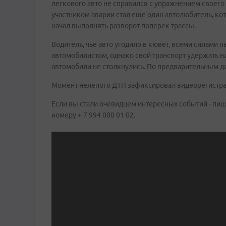
легкового авто не справился с упражнением своего
участником аварии стал еще один автолюбитель, ко
начал выполнять разворот поперек трассы.
Водитель, чье авто угодило в кювет, всеми силами
автомобилистом, однако свой транспорт удержать на
автомобили не столкнулись. По предварительным да
Момент нелепого ДТП зафиксировал видеорегистра
Если вы стали очевидцем интересных событий - пиш
номеру + 7 994 000 01 02.