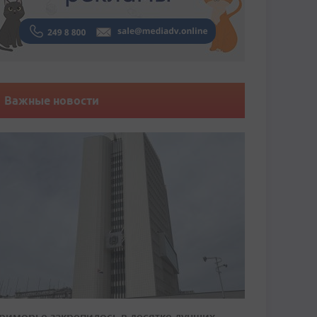
Важные новости
риморье закрепилось в десятке лучших