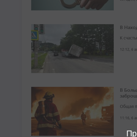
В Нахо
К счасть
12:12, 6 
В Боль
заброш
Общая п
11:16, 6 
Пр