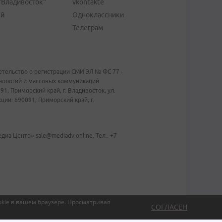
"Владивосток"
vkontakte
ей
Одноклассники
Телеграм
тельство о регистрации СМИ ЭЛ № ФС 77 -
хнологий и массовых коммуникаций
1, Приморский край, г. Владивосток, ул.
ии: 690091, Приморский край, г.
иа Центр» sale@mediadv.online. Тел.: +7
kie в вашем браузере.
Просматривая
СОГЛАСЕН