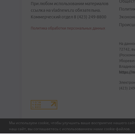
Общест
При любом использовании материалов
Полити
ссылка на vladnews.ru обязательна.
Коммерческий отдел 8 (423) 249-8800
Эконом
Происш
Политика обработки персональных данных
На данно
72742, в
(Роскомн
Уборевич
Владивост
https://m
Электрон
(423) 249
Мы используем cookie, чтобы улучшить ваше восприятие нашего сайт
наш сайт, вы соглашаетесь с использованием нами
cookie-файлов
.