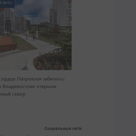
0 фото
Сердце Патрокла» забилось:
о Владивостоке открыли
овый сквер
Социальные сети