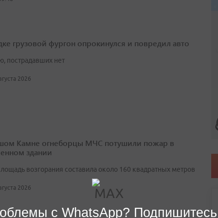
дке грузовой фургон опрокинулся и повредил авто
ю, пострадавших нет
августа 2026
шом Камне огнеборцы МЧС потушили пожар в
енном здании
лощадь возгорания составила около 160 квадратных метров
августа 2026
облемы с WhatsApp? Подпишитесь