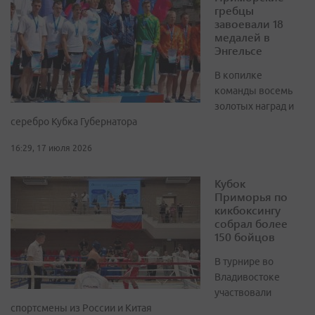
гребцы
завоевали 18
медалей в
Энгельсе
В копилке
команды восемь
золотых наград и
серебро Кубка Губернатора
16:29, 17 июля 2026
Кубок
Приморья по
кикбоксингу
собрал более
150 бойцов
В турнире во
Владивостоке
участвовали
спортсмены из России и Китая