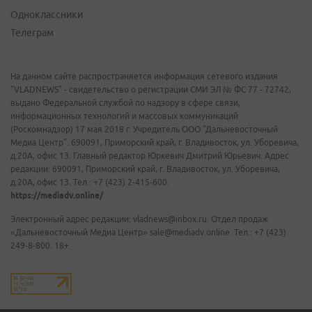
Одноклассники
Телеграм
На данном сайте распространяется информация сетевого издания
"VLADNEWS" - свидетельство о регистрации СМИ ЭЛ № ФС 77 - 72742,
выдано Федеральной службой по надзору в сфере связи,
информационных технологий и массовых коммуникаций
(Роскомнадзор) 17 мая 2018 г. Учредитель ООО "Дальневосточный
Медиа Центр". 690091, Приморский край, г. Владивосток, ул. Уборевича,
д.20А, офис 13. Главный редактор Юркевич Дмитрий Юрьевич. Адрес
редакции: 690091, Приморский край, г. Владивосток, ул. Уборевича,
д.20А, офис 13. Тел.: +7 (423) 2-415-600.
https://mediadv.online/
Электронный адрес редакции: vladnews@inbox.ru. Отдел продаж
«Дальневосточный Медиа Центр» sale@mediadv.online. Тел.: +7 (423)
249-8-800. 18+