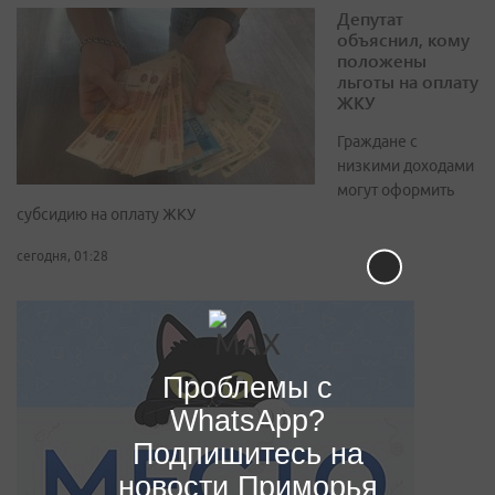
Депутат
объяснил, кому
положены
льготы на оплату
ЖКУ
Граждане с
низкими доходами
могут оформить
субсидию на оплату ЖКУ
сегодня, 01:28
Проблемы с
WhatsApp?
Подпишитесь на
новости Приморья