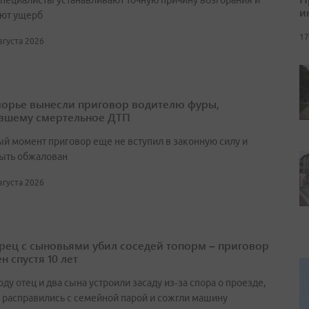
специалисты устанавливают точную причину возгорания и
и
ют ущерб
17
августа 2026
орье вынесли приговор водителю фуры,
вшему смертельное ДТП
ый момент приговор еще не вступил в законную силу и
ыть обжалован
августа 2026
ец с сыновьями убил соседей топорм – приговор
н спустя 10 лет
оду отец и два сына устроили засаду из‑за спора о проезде,
 расправились с семейной парой и сожгли машину