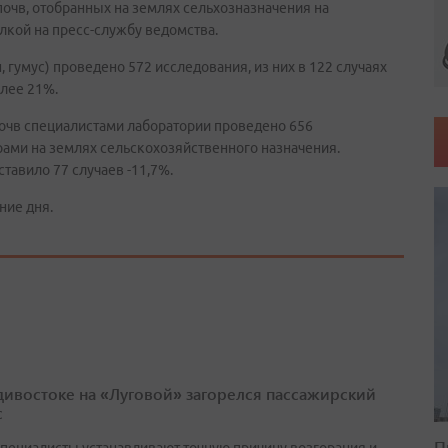
очв, отобранных на землях сельхозназначения на
лкой на пресс-службу ведомства.
 гумус) проведено 572 исследования, из них в 122 случаях
лее 21%.
очв специалистами лаборатории проведено 656
рами на землях сельскохозяйственного назначения.
тавило 77 случаев -11,7%.
ние дня.
дивостоке на «Луговой» загорелся пассажирский
с
П