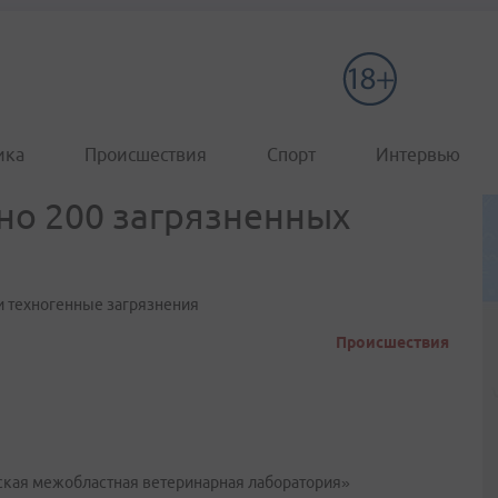
ика
Происшествия
Спорт
Интервью
но 200 загрязненных
и техногенные загрязнения
Происшествия
ская межобластная ветеринарная лаборатория»