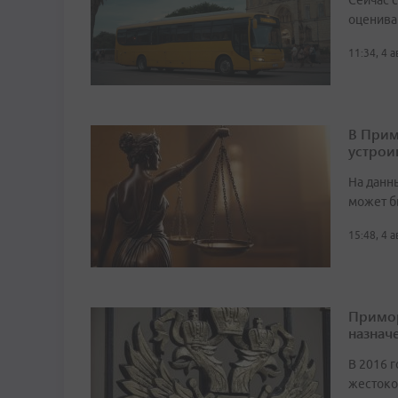
Сейчас 
оценива
11:34, 4 
В Прим
устрои
На данн
может б
15:48, 4 
Примор
назначе
В 2016 г
жестоко