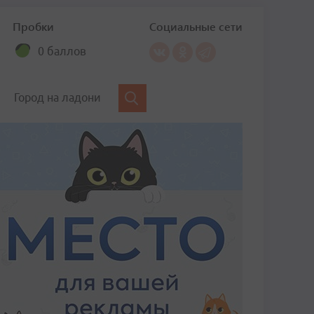
Пробки
Социальные сети
0 баллов
Город на ладони