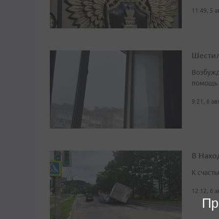
11:49, 5 
Шестил
Возбужд
помощь
9:21, 6 а
В Нахо
К счасть
12:12, 6 
Пр