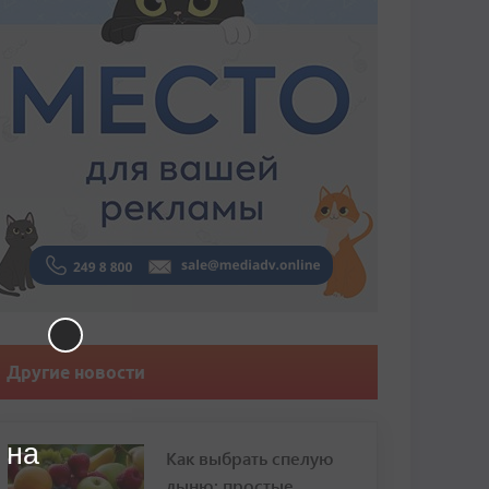
Другие новости
 на
Как выбрать спелую
дыню: простые