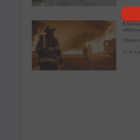
В Боль
заброш
Общая п
11:16, 6 