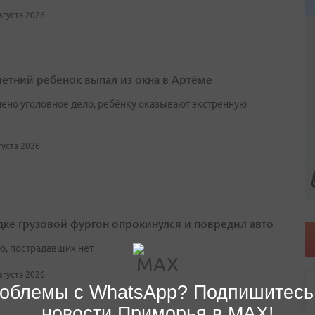
августа 2026
етний ребенок выпал из окна в Артёме
ено уголовное дело, ребёнку оказывают экстренную
вгуста 2026
дке грузовой фургон опрокинулся и повредил авто
ю, пострадавших нет
августа 2026
облемы с WhatsApp? Подпишитесь
новости Приморья в MAX!