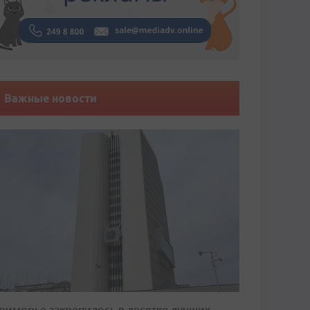
Важные новости
риморье закрепилось в десятке лучших