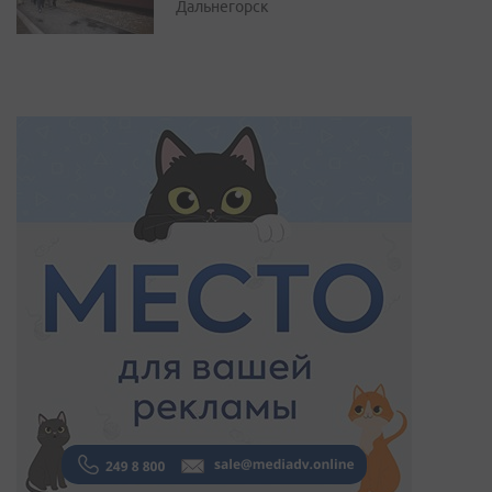
Дальнегорск