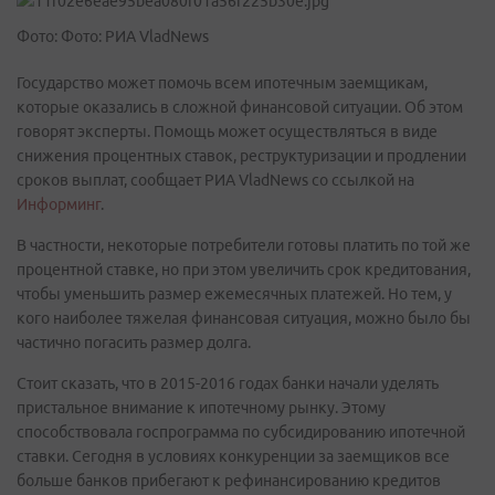
Фото: Фото: РИА VladNews
Государство может помочь всем ипотечным заемщикам,
которые оказались в сложной финансовой ситуации. Об этом
говорят эксперты. Помощь может осуществляться в виде
снижения процентных ставок, реструктуризации и продлении
сроков выплат, сообщает РИА VladNews со ссылкой на
Информинг
.
В частности, некоторые потребители готовы платить по той же
процентной ставке, но при этом увеличить срок кредитования,
чтобы уменьшить размер ежемесячных платежей. Но тем, у
кого наиболее тяжелая финансовая ситуация, можно было бы
частично погасить размер долга.
Стоит сказать, что в 2015-2016 годах банки начали уделять
пристальное внимание к ипотечному рынку. Этому
способствовала госпрограмма по субсидированию ипотечной
ставки. Сегодня в условиях конкуренции за заемщиков все
больше банков прибегают к рефинансированию кредитов