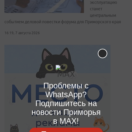
эксплуатацию
станет
центральным
событием деловой повестки форума для Приморского края
16:19, 7 августа 2026
Проблемы с
WhatsApp?
Подпишитесь на
новости Приморья
в MAX!