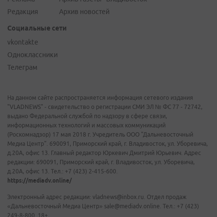
Редакция
Архив новостей
Социальные сети
vkontakte
Одноклассники
Телеграм
На данном сайте распространяется информация сетевого издания
"VLADNEWS" - свидетельство о регистрации СМИ ЭЛ № ФС 77 - 72742,
выдано Федеральной службой по надзору в сфере связи,
информационных технологий и массовых коммуникаций
(Роскомнадзор) 17 мая 2018 г. Учредитель ООО "Дальневосточный
Медиа Центр". 690091, Приморский край, г. Владивосток, ул. Уборевича,
д.20А, офис 13. Главный редактор Юркевич Дмитрий Юрьевич. Адрес
редакции: 690091, Приморский край, г. Владивосток, ул. Уборевича,
д.20А, офис 13. Тел.: +7 (423) 2-415-600.
https://mediadv.online/
Электронный адрес редакции: vladnews@inbox.ru. Отдел продаж
«Дальневосточный Медиа Центр» sale@mediadv.online. Тел.: +7 (423)
249-8-800. 18+