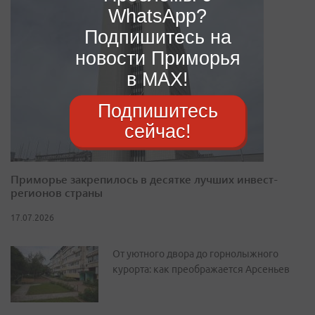
WhatsApp?
Подпишитесь на
новости Приморья
в MAX!
Подпишитесь
сейчас!
Приморье закрепилось в десятке лучших инвест-
регионов страны
17.07.2026
От уютного двора до горнолыжного
курорта: как преображается Арсеньев