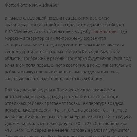
Фото: Фото: РИА VladNews
В начале следующей недели над Дальним Востоком
значительных изменений в погоде не ожидается, сообщает
РИА Vladnews со ссылкой на пресс-службу
Примпогоды.
Над
морскими территориями по-прежнему сохранится
антициклональное поле, а над континентом циклоническая
система протянется с южных районов Китая до Амурской
области. Прибрежные районы Приморья будут находиться под
влиянием поля повышенного давления, а на континентальные
районы окажут влияние фронтальные разделы циклона,
заполняющегося над Северо-восточным Китаем.
Поэтому начало недели в Приморском крае ожидается
дождливым, пройдут дожди различной интенсивности, в
отдельных районах прогремят грозы. Температура воздуха
ночью в начале недели +12…+18 °С, на востоке +6…+11 °С. В
дальнейшем фон ночных температур понизится на 2–4 градуса.
Днём максимальная температура +20…+28 °С, на побережье
+13…+19 °С. К середине недели погодные условия улучшатся.