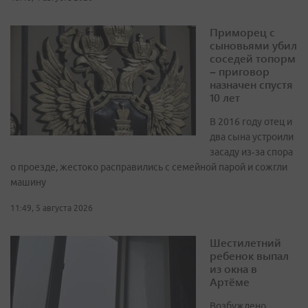
Приморец с
сыновьями убил
соседей топорм
– приговор
назначен спустя
10 лет
В 2016 году отец и
два сына устроили
засаду из‑за спора
о проезде, жестоко расправились с семейной парой и сожгли
машину
11:49, 5 августа 2026
Шестилетний
ребенок выпал
из окна в
Артёме
Возбуждено