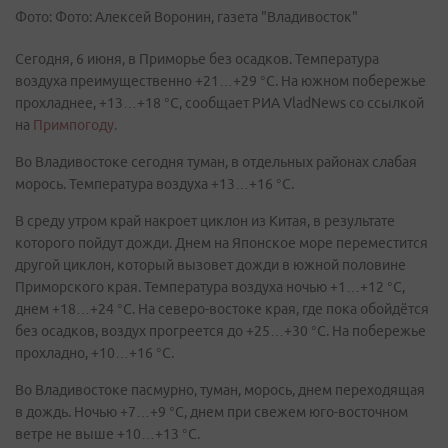
Фото: Фото: Алексей Воронин, газета "Владивосток"
Сегодня, 6 июня, в Приморье без осадков. Температура
воздуха преимущественно +21…+29 °C. На южном побережье
прохладнее, +13…+18 °C, сообщает РИА VladNews со ссылкой
на
Примпогоду.
Во Владивостоке сегодня туман, в отдельных районах слабая
морось. Температура воздуха +13…+16 °C.
В среду утром край накроет циклон из Китая, в результате
которого пойдут дожди. Днем на Японское море переместится
другой циклон, который вызовет дожди в южной половине
Приморского края. Температура воздуха ночью +1…+12 °C,
днем +18…+24 °C. На северо-востоке края, где пока обойдётся
без осадков, воздух прогреется до +25…+30 °C. На побережье
прохладно, +10…+16 °C.
Во Владивостоке пасмурно, туман, морось, днем переходящая
в дождь. Ночью +7…+9 °C, днем при свежем юго-восточном
ветре не выше +10…+13 °C.