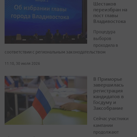
Шестаков
переизбран на
пост главы
Владивостока
Процедура
выборов
проходила в
соответствии с региональным законодательством
11:10, 30 июля 2026
В Приморье
завершилась
регистрация
кандидатов в
Госдуму и
Заксобрание
Сейчас участники
кампании
продолжают