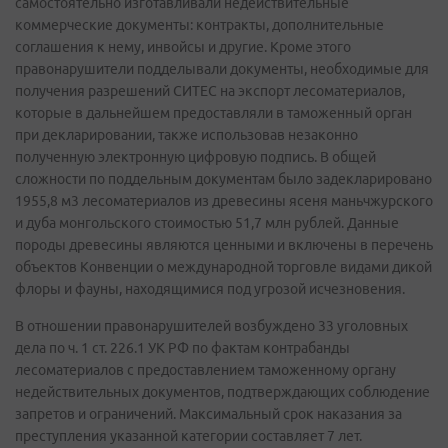
самостоятельно изготавливали недействительные
коммерческие документы: контракты, дополнительные
соглашения к нему, инвойсы и другие. Кроме этого
правонарушители подделывали документы, необходимые для
получения разрешений СИТЕС на экспорт лесоматериалов,
которые в дальнейшем предоставляли в таможенный орган
при декларировании, также использовав незаконно
полученную электронную цифровую подпись. В общей
сложности по поддельным документам было задекларировано
1955,8 м3 лесоматериалов из древесины ясеня маньчжурского
и дуба монгольского стоимостью 51,7 млн рублей. Данные
породы древесины являются ценными и включены в перечень
объектов Конвенции о международной торговле видами дикой
флоры и фауны, находящимися под угрозой исчезновения.
В отношении правонарушителей возбуждено 33 уголовных
дела по ч. 1 ст. 226.1 УК РФ по фактам контрабанды
лесоматериалов с предоставлением таможенному органу
недействительных документов, подтверждающих соблюдение
запретов и ограничений. Максимальный срок наказания за
преступления указанной категории составляет 7 лет.