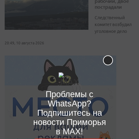
рабочий, двое
пострадали
Следственный
комитет возбудил
уголовное дело
20:49, 10 августа 2026
Проблемы с
WhatsApp?
Подпишитесь на
новости Приморья
в MAX!