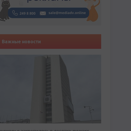
Важные новости
риморье закрепилось в десятке лучших