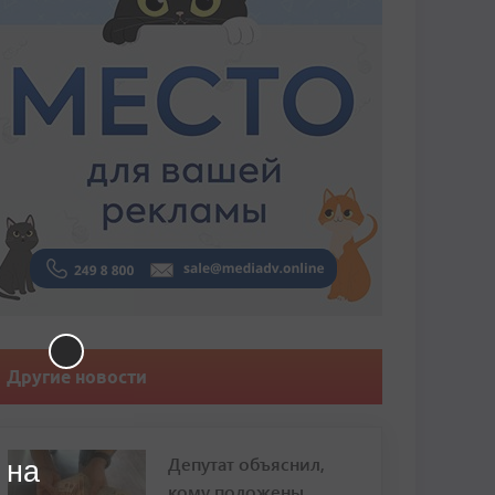
Другие новости
Депутат объяснил,
 на
кому положены