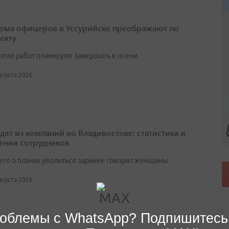
ома офицеров в Уссурийске преображают по
екту
этап работ планируют завершить к осени
августа 2026
одят из компаний во Владивостоке: статистика и
ения сотрудников
его о планах уволиться заранее говорят женщины
августа 2026
облемы с WhatsApp? Подпишитесь