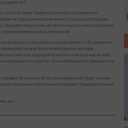
у роддома №3.
 с 20 по 30 июня. Прийти на осмотр к специалистам
ающие от опущения органов малого таза и сопутствующих
 3 Владивостока готовы не просто оказать консультативную
 с применением высоких технологий.
льств доступ к зоне дефекта осуществляется без разрезов
м преимуществом использования данных методов.
о-пластических операций позволяет избежать каких-либо
 и сохранить его красоту. При необходимости применяется
 порядка 50 женщин. Всем этим пациенткам будет оказана
реконструктивно-пластических операций. Предварительные
ние дня.
П