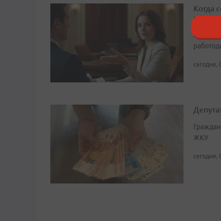
Когда 
юрист
По совм
работода
сегодня, 
Депута
Граждан
ЖКУ
сегодня, 