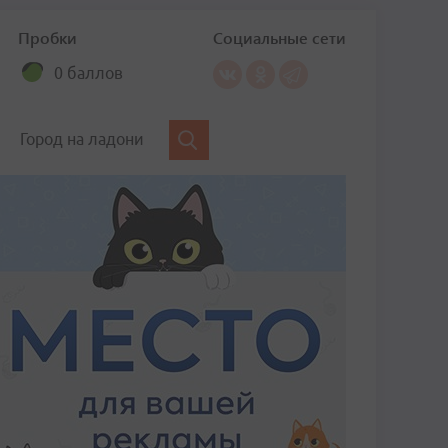
Пробки
Социальные сети
0 баллов
Город на ладони