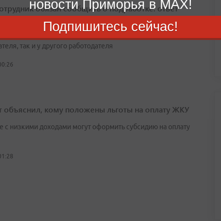
новости Приморья в MAX!
сотрудник обязан сообщить о подработке: ответ
а
Подпишитесь сейчас!
естительству работник имеет право работать как у основного
теля, так и у другого работодателя
00:26
т объяснил, кому положены льготы на оплату ЖКУ
е с низкими доходами могут оформить субсидию на оплату
01:28