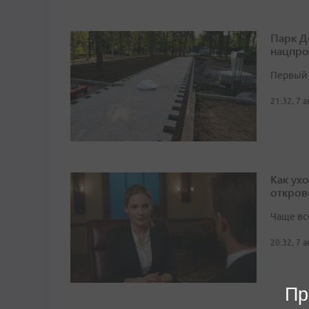
Парк Д
нацпро
Первый 
21:32, 7 
Как ух
откров
Чаще вс
20:32, 7 
Пр