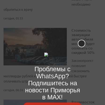
необходимо
обратиться к врачу
сегодня, 05:33
Стоимость
эвакуации
автомобиля
можно будет
оплатить со
скидкой 50%
Законопроект
позволит
Проблемы с
сэкономить
WhatsApp?
миллиарды рублей и стимулирует водителей быстрее
Подпишитесь на
оплачивать штрафы
новости Приморья
сегодня, 06:24
в MAX!
Владивосток