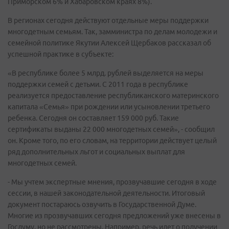
Приморском 6% и Хабаровском краях 8%).
В регионах сегодня действуют отдельные меры поддержки
многодетным семьям. Так, замминистра по делам молодежи и
семейной политике Якутии Алексей Щербаков рассказал об
успешной практике в субъекте:
«В республике более 5 млрд. рублей выделяется на меры
поддержки семей с детьми. С 2011 года в республике
реализуется предоставление республиканского материнского
капитала «Семья» при рождении или усыновлении третьего
ребенка. Сегодня он составляет 159 000 руб. Такие
сертификаты выданы 22 000 многодетных семей», - сообщил
он. Кроме того, по его словам, на территории действует целый
ряд дополнительных льгот и социальных выплат для
многодетных семей.
- Мы учтем экспертные мнения, прозвучавшие сегодня в ходе
сессии, в нашей законодательной деятельности. Итоговый
документ постараюсь озвучить в Государственной Думе.
Многие из прозвучавших сегодня предложений уже внесены в
Госдуму, но не рассмотрены. Например, речь идет о получении