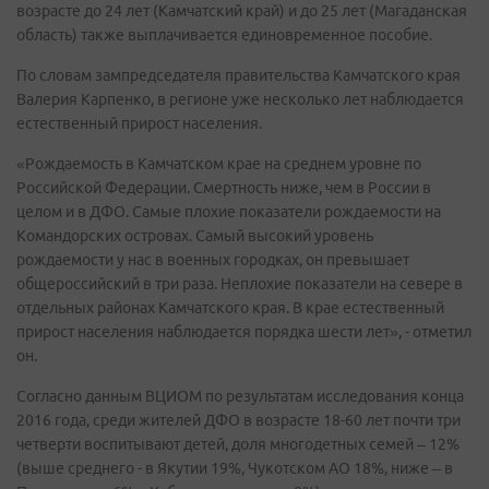
возрасте до 24 лет (Камчатский край) и до 25 лет (Магаданская
область) также выплачивается единовременное пособие.
По словам зампредседателя правительства Камчатского края
Валерия Карпенко, в регионе уже несколько лет наблюдается
естественный прирост населения.
«Рождаемость в Камчатском крае на среднем уровне по
Российской Федерации. Смертность ниже, чем в России в
целом и в ДФО. Самые плохие показатели рождаемости на
Командорских островах. Самый высокий уровень
рождаемости у нас в военных городках, он превышает
общероссийский в три раза. Неплохие показатели на севере в
отдельных районах Камчатского края. В крае естественный
прирост населения наблюдается порядка шести лет», - отметил
он.
Согласно данным ВЦИОМ по результатам исследования конца
2016 года, среди жителей ДФО в возрасте 18-60 лет почти три
четверти воспитывают детей, доля многодетных семей – 12%
(выше среднего - в Якутии 19%, Чукотском АО 18%, ниже – в