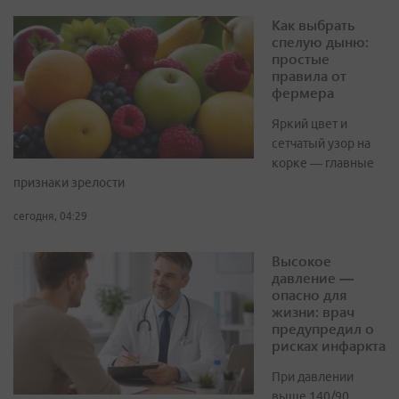
Как выбрать
спелую дыню:
простые
правила от
фермера
Яркий цвет и
сетчатый узор на
корке — главные
признаки зрелости
сегодня, 04:29
Высокое
давление —
опасно для
жизни: врач
предупредил о
рисках инфаркта
При давлении
выше 140/90