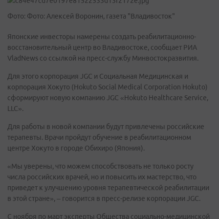
Фото: Фото: Алексей Воронин, газета "Владивосток"
Японские инвесторы намерены создать реабилитационно-
восстановительный центр во Владивостоке, сообщает РИА
VladNews со ссылкой на пресс-службу Минвостокразвития.
Для этого корпорация JGC и Социальная Медицинская и
корпорация Хокуто (Hokuto Social Medical Corporation Hokuto)
сформируют новую компанию JGC «Hokuto Healthcare Service,
LLC».
Для работы в новой компании будут привлечены российские
терапевты. Врачи пройдут обучение в реабилитационном
центре Хокуто в городе Обихиро (Япония).
«Мы уверены, что можем способствовать не только росту
числа российских врачей, но и повысить их мастерство, что
приведет к улучшению уровня терапевтической реабилитации
в этой стране», – говорится в пресс-релизе корпорации JGC.
С ноября по март эксперты Общества социально-медицинской