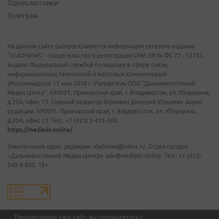
Одноклассники
Телеграм
На данном сайте распространяется информация сетевого издания
"VLADNEWS" - свидетельство о регистрации СМИ ЭЛ № ФС 77 - 72742,
выдано Федеральной службой по надзору в сфере связи,
информационных технологий и массовых коммуникаций
(Роскомнадзор) 17 мая 2018 г. Учредитель ООО "Дальневосточный
Медиа Центр". 690091, Приморский край, г. Владивосток, ул. Уборевича,
д.20А, офис 13. Главный редактор Юркевич Дмитрий Юрьевич. Адрес
редакции: 690091, Приморский край, г. Владивосток, ул. Уборевича,
д.20А, офис 13. Тел.: +7 (423) 2-415-600.
https://mediadv.online/
Электронный адрес редакции: vladnews@inbox.ru. Отдел продаж
«Дальневосточный Медиа Центр» sale@mediadv.online. Тел.: +7 (423)
249-8-800. 18+
Просматривая наш сайт, вы соглашаетесь с