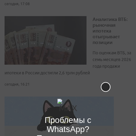
сегодня, 17:08
Аналитика ВТБ:
рыночная
ипотека
отыгрывает
позиции
По оценкам ВТБ, за
семь месяцев 2026
года продажи
ипотеки в России достигли 2,6 трлн рублей
сегодня, 16:21
Проблемы с
WhatsApp?