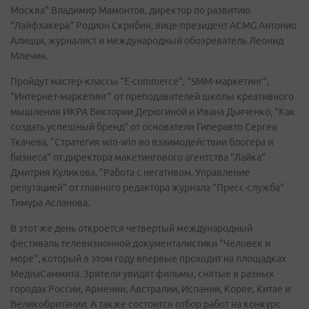
Москва" Владимир Мамонтов, директор по развитию
"Лайфхакера" Родион Скрябин, вице-президент ACMG Антонио
Алицци, журналист и международный обозреватель Леонид
Млечин.
Пройдут мастер-классы "E-commerce", "SMM-маркетинг",
"Интернет-маркетинг" от преподавателей школы креативного
мышления ИКРА Виктории Дерюгиной и Ивана Дьяченко, "Как
создать успешный бренд" от основателя Гиперавто Сергея
Ткачева, "Стратегия win-win во взаимодействии блогера и
бизнеса" от директора макетингового агентства "Лайка"
Дмитрия Куликова, "Работа с негативом. Управление
репутацией" от главного редактора журнала "Пресс-служба"
Тимура Асланова.
В этот же день откроется четвертый международный
фестиваль телевизионной документалистики "Человек и
море", который в этом году впервые проходит на площадках
МедиаСаммита. Зрители увидят фильмы, снятые в разных
городах России, Армении, Австралии, Испании, Корее, Китае и
Великобритании. А также состоится отбор работ на конкурс