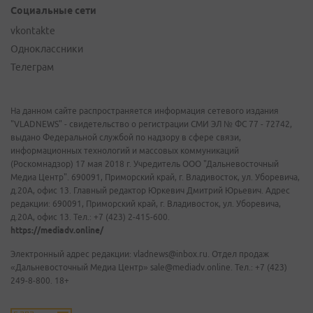
Социальные сети
vkontakte
Одноклассники
Телеграм
На данном сайте распространяется информация сетевого издания
"VLADNEWS" - свидетельство о регистрации СМИ ЭЛ № ФС 77 - 72742,
выдано Федеральной службой по надзору в сфере связи,
информационных технологий и массовых коммуникаций
(Роскомнадзор) 17 мая 2018 г. Учредитель ООО "Дальневосточный
Медиа Центр". 690091, Приморский край, г. Владивосток, ул. Уборевича,
д.20А, офис 13. Главный редактор Юркевич Дмитрий Юрьевич. Адрес
редакции: 690091, Приморский край, г. Владивосток, ул. Уборевича,
д.20А, офис 13. Тел.: +7 (423) 2-415-600.
https://mediadv.online/
Электронный адрес редакции: vladnews@inbox.ru. Отдел продаж
«Дальневосточный Медиа Центр» sale@mediadv.online. Тел.: +7 (423)
249-8-800. 18+