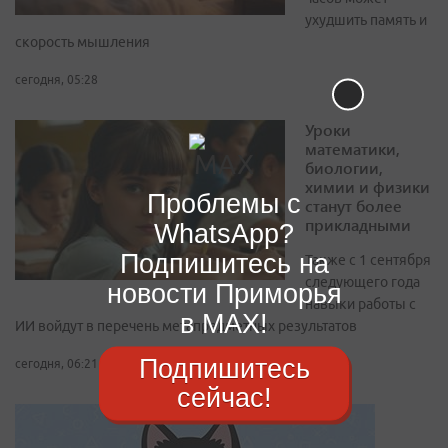
ухудшить память и
скорость мышления
сегодня, 05:28
Уроки
математики,
биологии,
химии и физики
Проблемы с
станут более
прикладными
WhatsApp?
Подпишитесь на
Также с 1 сентября
следующего года
новости Приморья
навыки работы с
в MAX!
ИИ войдут в перечень метапредметных результатов
Подпишитесь
сегодня, 06:21
сейчас!