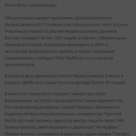
Фото: Фото: организаторы
Обновленный вариант программы Дальневосточного
МедиаСаммита-2017 появился на
официальном сайте форума
.
Участников главного события медиаотрасли на Дальнем
Востоке ожидают более 100 секций, встречи с губернатором
Приморского края, полпредом президента в ДФО и
экспертами федерального уровня, а также спортивные
соревнования, сообщает РИА VladNews со ссылкой на
организаторов.
В первый день Дальневосточного МедиаСаммита, 8 июня, в
кампусе ДВФУ на острове Русском пройдут более 40 секций.
В качестве спикеров на секциях Саммита выступят
федеральные эксперты: председатель Союза журналистов
России Всеволод Богданов, Сергей Паранько (Вконтакте),
издатель Meduza Илья Красильщик, гендиректор Tigermilk
Media Арсений Ашомко, директор центра защиты прав СМИ
Галина Арапова, замгенерального директора "Интерфакс"
Михаил Кетько, генеральный директор радиостанции "Говорит