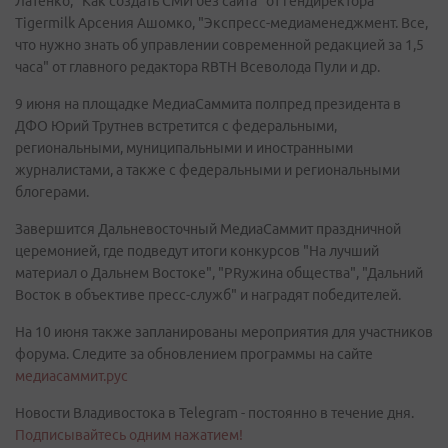
Латенко, "Как создать СМИ без сайта" от гендиректора
Tigermilk Арсения Ашомко, "Экспресс-медиаменеджмент. Все,
что нужно знать об управлении современной редакцией за 1,5
часа" от главного редактора RBTH Всеволода Пули и др.
9 июня на площадке МедиаСаммита полпред президента в
ДФО Юрий Трутнев встретится с федеральными,
региональными, муниципальными и иностранными
журналистами, а также с федеральными и региональными
блогерами.
Завершится Дальневосточный МедиаСаммит праздничной
церемонией, где подведут итоги конкурсов "На лучший
материал о Дальнем Востоке", "PRужина общества", "Дальний
Восток в объективе пресс-служб" и наградят победителей.
На 10 июня также запланированы мероприятия для участников
форума. Следите за обновлением программы на сайте
медиасаммит.рус
Новости Владивостока в Telegram - постоянно в течение дня.
Подписывайтесь одним нажатием!