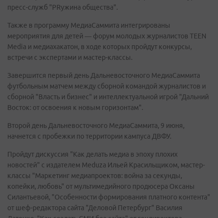
пресс-служб "PRужина общества".
Также в программу МедиаСаммита интегрированы
мероприятия для детей — форум молодых журналистов TEEN
Media и медиахакатон, в ходе которых пройдут конкурсы,
встречи с экспертами и мастер-классы.
Завершится первый день Дальневосточного МедиаСаммита
футбольным матчем между сборной командой журналистов и
сборной "Власть и бизнес" и интеллектуальной игрой "Дальний
Восток: от освоения к новым горизонтам".
Второй день Дальневосточного МедиаСаммита, 9 июня,
начнется с пробежки по территории кампуса ДВФУ.
Пройдут дискуссия "Как делать медиа в эпоху плохих
новостей" с издателем Meduza Ильей Красильщиком, мастер-
классы "Маркетинг медиапроектов: война за секунды,
копейки, любовь" от мультимедийного продюсера Оксаны
Силантьевой, "Особенности формирования платного контента"
от шеф-редактора сайта "Деловой Петербург" Василия