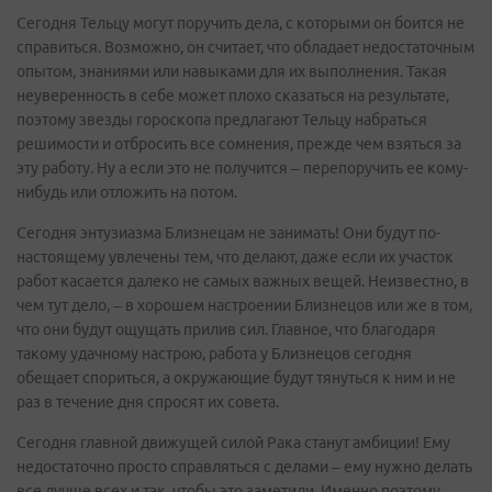
Сегодня Тельцу могут поручить дела, с которыми он боится не
справиться. Возможно, он считает, что обладает недостаточным
опытом, знаниями или навыками для их выполнения. Такая
неуверенность в себе может плохо сказаться на результате,
поэтому звезды гороскопа предлагают Тельцу набраться
решимости и отбросить все сомнения, прежде чем взяться за
эту работу. Ну а если это не получится – перепоручить ее кому-
нибудь или отложить на потом.
Сегодня энтузиазма Близнецам не занимать! Они будут по-
настоящему увлечены тем, что делают, даже если их участок
работ касается далеко не самых важных вещей. Неизвестно, в
чем тут дело, – в хорошем настроении Близнецов или же в том,
что они будут ощущать прилив сил. Главное, что благодаря
такому удачному настрою, работа у Близнецов сегодня
обещает спориться, а окружающие будут тянуться к ним и не
раз в течение дня спросят их совета.
Сегодня главной движущей силой Рака станут амбиции! Ему
недостаточно просто справляться с делами – ему нужно делать
все лучше всех и так, чтобы это заметили. Именно поэтому