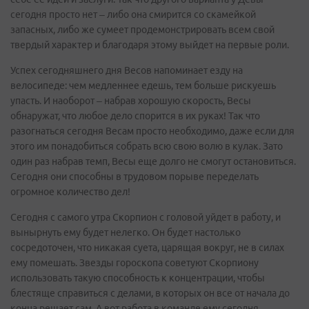
сегодня просто нет – либо она смирится со скамейкой
запасных, либо же сумеет продемонстрировать всем свой
твердый характер и благодаря этому выйдет на первые роли.
Успех сегодняшнего дня Весов напоминает езду на
велосипеде: чем медленнее едешь, тем больше рискуешь
упасть. И наоборот – набрав хорошую скорость, Весы
обнаружат, что любое дело спорится в их руках! Так что
разогнаться сегодня Весам просто необходимо, даже если для
этого им понадобиться собрать всю свою волю в кулак. Зато
один раз набрав темп, Весы еще долго не смогут остановиться.
Сегодня они способны в трудовом порыве переделать
огромное количество дел!
Сегодня с самого утра Скорпион с головой уйдет в работу, и
вынырнуть ему будет нелегко. Он будет настолько
сосредоточен, что никакая суета, царящая вокруг, не в силах
ему помешать. Звезды гороскопа советуют Скорпиону
использовать такую способность к концентрации, чтобы
блестяще справиться с делами, в которых он все от начала до
конца решает сам. А вот работа в команде ему сегодня