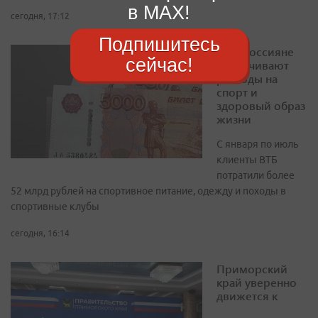
в MAX!
сегодня, 17:12
Подпишитесь
ВТБ: россияне
сейчас!
увеличивают
расходы на
спорт и
здоровый образ
жизни
С января по июль
клиенты ВТБ
потратили более
52 млрд рублей на спортивное питание, одежду и походы в
спортивные клубы
сегодня, 16:14
Приморский
край уверенно
движется к