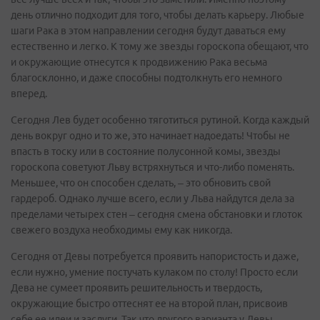
день отлично подходит для того, чтобы делать карьеру. Любые
шаги Рака в этом направлении сегодня будут даваться ему
естественно и легко. К тому же звезды гороскопа обещают, что
и окружающие отнесутся к продвижению Рака весьма
благосклонно, и даже способны подтолкнуть его немного
вперед.
Сегодня Лев будет особенно тяготиться рутиной. Когда каждый
день вокруг одно и то же, это начинает надоедать! Чтобы не
впасть в тоску или в состояние полусонной комы, звезды
гороскопа советуют Льву встряхнуться и что-либо поменять.
Меньшее, что он способен сделать, – это обновить свой
гардероб. Однако лучше всего, если у Льва найдутся дела за
пределами четырех стен – сегодня смена обстановки и глоток
свежего воздуха необходимы ему как никогда.
Сегодня от Девы потребуется проявить напористость и даже,
если нужно, умение постучать кулаком по столу! Просто если
Дева не сумеет проявить решительность и твердость,
окружающие быстро оттеснят ее на второй план, присвоив
себе ее идеи и заслуги. Так что другого варианта у Девы