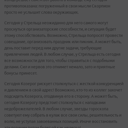
противопоказана: погруженный в свои мысли Скорпион
просто не услышит слова окружающих.
Сегодня у Стрельца неожиданно для него самого могут
проснуться организаторские способности, и ситуация будет
этому способствовать. Возможно, Стрельца попросят провести
совещание, организовать праздник или пикник. А может быть,
день поставит перед ним другие задачи, требующие
привлечения людей. В любом случае, у Стрельца есть сегодня
все возможности для того, чтобы справиться с подобными
делами. Сил и нервов это отнимет немало, зато и приятные
бонусы принесет.
Сегодня Козерог рискует столкнуться с жесткой конкуренцией
и давлением в свой адрес! Возможно, кто-то из коллег захочет
подсидеть Козерога, отодвинув его в сторону. А может быть,
сегодня Козерогу предстоит столкнуться с нападками
недоброжелателей. В любом случае, звезды гороскопа
советуют ему собрать в кулак все свои силы, решительность и
волю, не уступая завоеванных позиций. Иначе восстановить
эти позиции потом будет ой как нелегко!