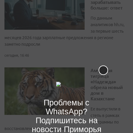
зарабатывать
больше: ответ
По данным
аналитиков hh.ru,
за первые шесть
месяцев 2026 года зарплатные предложения в регионе
заметно подросли
сегодня, 16:46
Амурская
тигрица
«Надежда»
обрела новый
дом в
Казахстане
Проблемы с
Ее выпустили в
WhatsApp?
степь в рамках
Подпишитесь на
программы по
новости Приморья
восстановлению популяции тигра