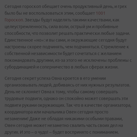
Сегодня гороскоп обещает очень продуктивный день, и грех
было бы не воспользоваться этим, сообщает
1001
Гороскоп.
Звезды будут наделять такими качествами, как
целеустремленность, сила воли, острый ум и пробивные
способности, что позволит решать практически любые задачи.
Единственное «но»: и вы сами, и окружающие сегодня будут
настроены скорее подчинять, чем подчиняться. Стремление к
собственной независимости будет сочетаться с желанием
покомандовать другими, из-за этого не исключены проблемы с
субординацией и соперничество в любых сферах жизни.
Сегодня секрет успеха Овна кроется в его умении
организовывать людей, добиваясь от них нужных результатов.
День не склоняет Овна к тому, чтобы самому совершать
трудовые подвиги, однако он спокойно может совершать эти
подвиги руками окружающих. Так что в качестве организатора,
координатора или начальника Овен сегодня просто
незаменим! Даже не обладая никакими особыми правами,
Овен сегодня может незаметно свалить часть своих дел на
других. И это – о чудо! – будет воспринято с пониманием.