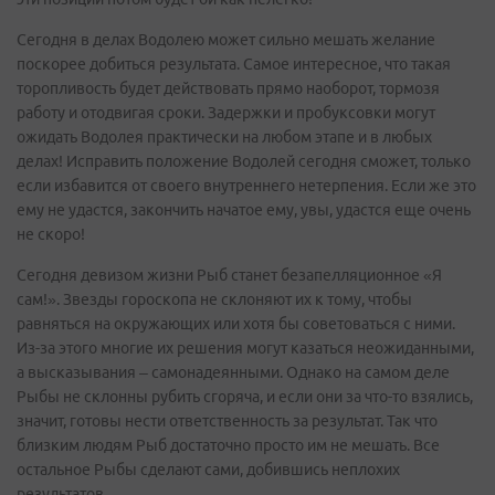
Сегодня в делах Водолею может сильно мешать желание
поскорее добиться результата. Самое интересное, что такая
торопливость будет действовать прямо наоборот, тормозя
работу и отодвигая сроки. Задержки и пробуксовки могут
ожидать Водолея практически на любом этапе и в любых
делах! Исправить положение Водолей сегодня сможет, только
если избавится от своего внутреннего нетерпения. Если же это
ему не удастся, закончить начатое ему, увы, удастся еще очень
не скоро!
Сегодня девизом жизни Рыб станет безапелляционное «Я
сам!». Звезды гороскопа не склоняют их к тому, чтобы
равняться на окружающих или хотя бы советоваться с ними.
Из-за этого многие их решения могут казаться неожиданными,
а высказывания – самонадеянными. Однако на самом деле
Рыбы не склонны рубить сгоряча, и если они за что-то взялись,
значит, готовы нести ответственность за результат. Так что
близким людям Рыб достаточно просто им не мешать. Все
остальное Рыбы сделают сами, добившись неплохих
результатов.