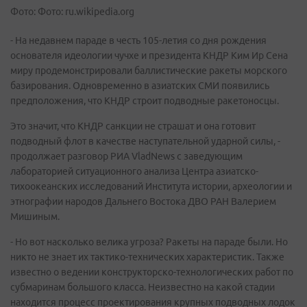
Фото: Фото: ru.wikipedia.org
- На недавнем параде в честь 105-летия со дня рождения
основателя идеологии чучхе и президента КНДР Ким Ир Сена
миру продемонстрировали баллистические ракеты морского
базирования. Одновременно в азиатских СМИ появились
предположения, что КНДР строит подводные ракетоносцы.
Это значит, что КНДР санкции не страшат и она готовит
подводный флот в качестве наступательной ударной силы, -
продолжает разговор РИА VladNews с заведующим
лабораторией ситуационного анализа Центра азиатско-
тихоокеанских исследований Института истории, археологии и
этнографии народов Дальнего Востока ДВО РАН Валерием
Мишиным.
- Но вот насколько велика угроза? Ракеты на параде были. Но
никто не знает их тактико-технических характеристик. Также
известно о ведении конструкторско-технологических работ по
субмаринам большого класса. Неизвестно на какой стадии
находится процесс проектирования крупных подводных лодок