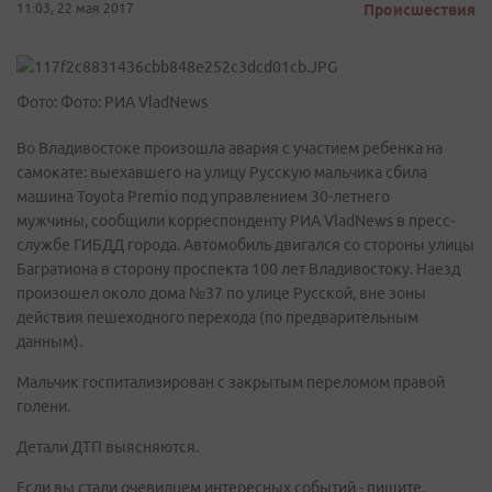
11:03, 22 мая 2017
Происшествия
Фото: Фото: РИА VladNews
Во Владивостоке произошла авария с участием ребенка на
самокате: выехавшего на улицу Русскую мальчика сбила
машина Toyota Premio под управлением 30-летнего
мужчины, сообщили корреспонденту РИА VladNews в пресс-
службе ГИБДД города. Автомобиль двигался со стороны улицы
Багратиона в сторону проспекта 100 лет Владивостоку. Наезд
произошел около дома №37 по улице Русской, вне зоны
действия пешеходного перехода (по предварительным
данным).
Мальчик госпитализирован с закрытым переломом правой
голени.
Детали ДТП выясняются.
Если вы стали очевидцем интересных событий - пишите,