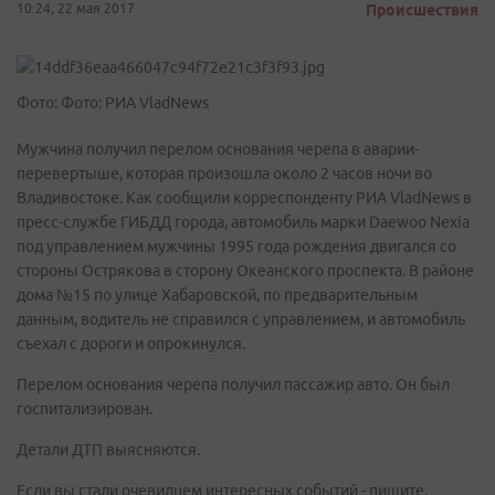
10:24, 22 мая 2017
Происшествия
Фото: Фото: РИА VladNews
Мужчина получил перелом основания черепа в аварии-
перевертыше, которая произошла около 2 часов ночи во
Владивостоке. Как сообщили корреспонденту РИА VladNews в
пресс-службе ГИБДД города, автомобиль марки Daewoo Nexia
под управлением мужчины 1995 года рождения двигался со
стороны Острякова в сторону Океанского проспекта. В районе
дома №15 по улице Хабаровской, по предварительным
данным, водитель не справился с управлением, и автомобиль
съехал с дороги и опрокинулся.
Перелом основания черепа получил пассажир авто. Он был
госпитализирован.
Детали ДТП выясняются.
Если вы стали очевидцем интересных событий - пишите,