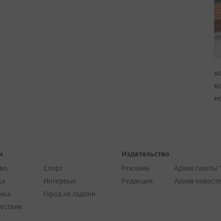
«
в
н
и
Издательство
во
Спорт
Реклама
Архив газеты 
ка
Интервью
Редакция
Архив новост
ика
Город на ладони
ествия