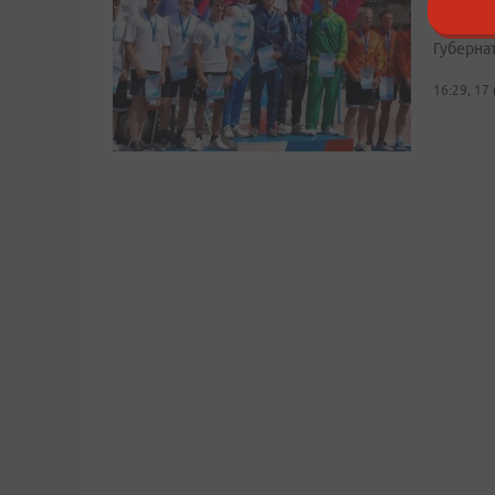
В копил
Губерна
16:29, 17