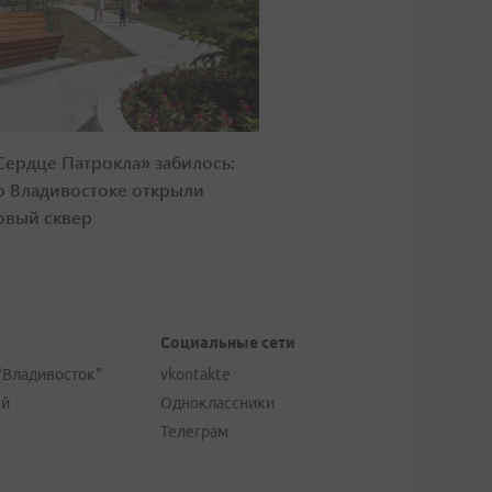
Сердце Патрокла» забилось:
о Владивостоке открыли
овый сквер
Социальные сети
"Владивосток"
vkontakte
ей
Одноклассники
Телеграм