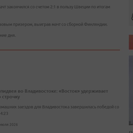
чт закончился со счетом 2:1 в пользу Швеции по итогам
онзовым призером, выиграв мачт со сборной Финляндии.
ние дня.
спидвея во Владивостоке: «Восток» удерживает
 строчку
омашних заездов для Владивостока завершилась победой со
4:23
 июля 2026
П