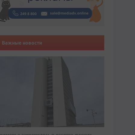
Важные новости
риморье закрепилось в десятке лучших