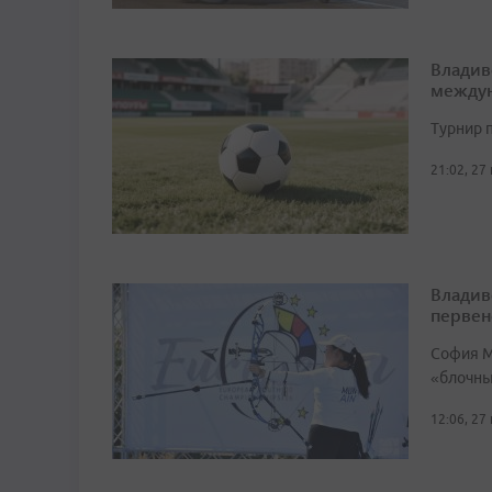
Владив
междун
Турнир п
21:02, 27
Владив
первен
София М
«блочный
12:06, 27