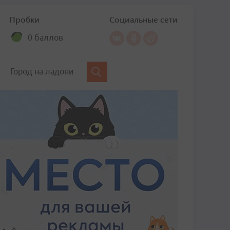
Пробки
Социальные сети
0 баллов
Город на ладони