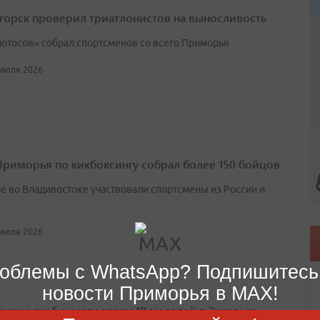
горск проверил триатлонистов на выносливость
лотосов» собрал спортсменов со всего Приморья
 июля 2026
Приморья по кикбоксингу собрал более 150 бойцов
ре во Владивостоке участвовали спортсмены из России и
 июля 2026
облемы с WhatsApp? Подпишитесь
новости Приморья в MAX!
ские гребцы завоевали 18 медалей в Энгельсе