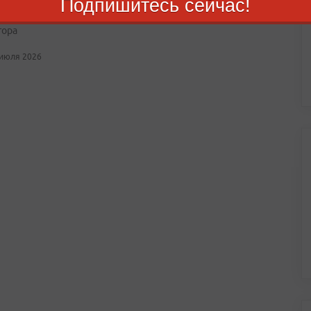
Подпишитесь сейчас!
ке команды восемь золотых наград и серебро Кубка
тора
 июля 2026