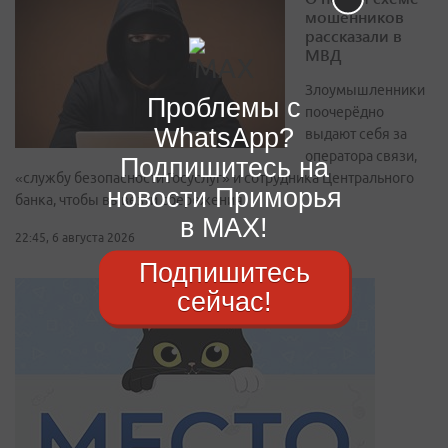
мошенников
рассказали в
МВД
Злоумышленники
Проблемы с
поочерёдно
WhatsApp?
выдают себя за
оператора связи,
Подпишитесь на
«службу безопасности Госуслуг» и сотрудника Центрального
новости Приморья
банка, чтобы вывезти сбережения
в MAX!
22:45, 6 августа 2026
Подпишитесь
сейчас!