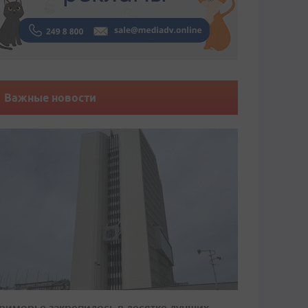
Важные новости
риморье закрепилось в десятке лучших