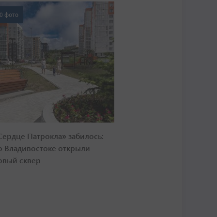
0 фото
Сердце Патрокла» забилось:
о Владивостоке открыли
овый сквер