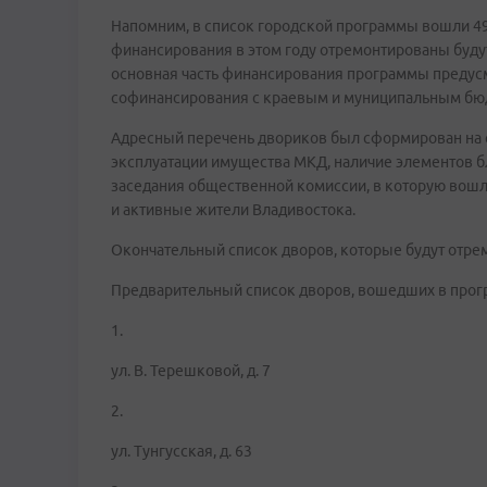
Напомним, в список городской программы вошли 49
финансирования в этом году отремонтированы будут
основная часть финансирования программы предусм
софинансирования с краевым и муниципальным бю
Адресный перечень двориков был сформирован на 
эксплуатации имущества МКД, наличие элементов бл
заседания общественной комиссии, в которую вошл
и активные жители Владивостока.
Окончательный список дворов, которые будут отремо
Предварительный список дворов, вошедших в прог
1.
ул. В. Терешковой, д. 7
2.
ул. Тунгусская, д. 63