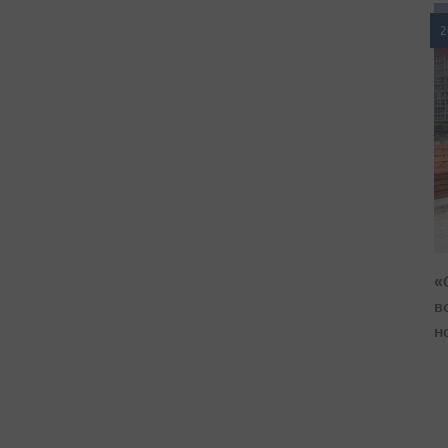
2
«
в
н