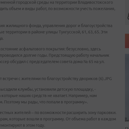
еменной городской среды на территории Владивостокского
удить объем и виды работ, по возможности учесть пожелания,
ания жилищного фонда, управления дорог и благоустройства
территории в районе улицы Тунгусской, 61, 63, 65. Эти
а.
остояние асфальтового покрытия: безусловно, здесь
 проводился долгие годы. Предстоящую работу начальник
сер обсудил с председателем совета дома № 65 на ул.
встречи с жителями по благоустройству двориков (6).JPG
высадили клумбы, установили детскую площадку, -
а которые наших средств не хватает. Например, нам
. Поэтому мы рады, что попали в программу».
стных жителей – по возможности расширить зону парковки.
рам, которые вошли в программу. От объема работ в каждом
емонтируют в этом году.
П