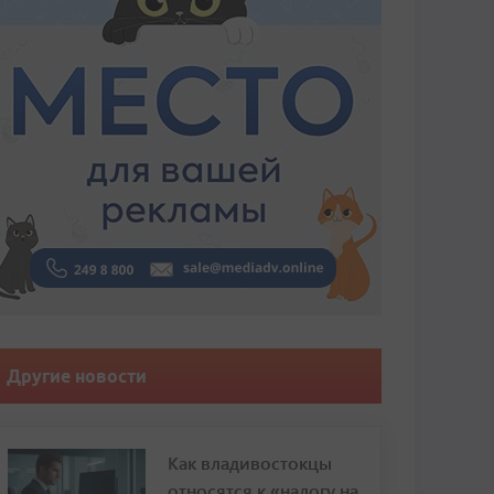
Другие новости
Как владивостокцы
относятся к «налогу на