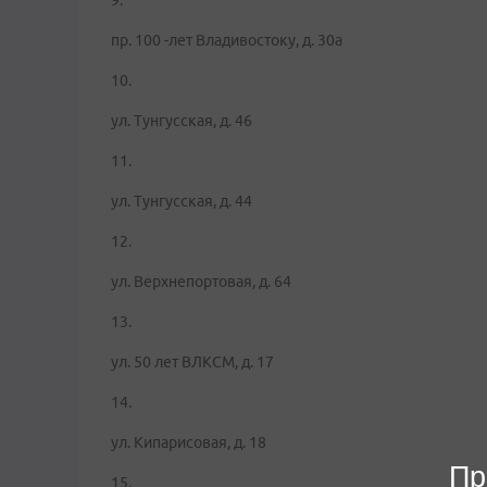
9.
пр. 100 -лет Владивостоку, д. 30а
10.
ул. Тунгусская, д. 46
11.
ул. Тунгусская, д. 44
12.
ул. Верхнепортовая, д. 64
13.
ул. 50 лет ВЛКСМ, д. 17
14.
ул. Кипарисовая, д. 18
Пр
15.