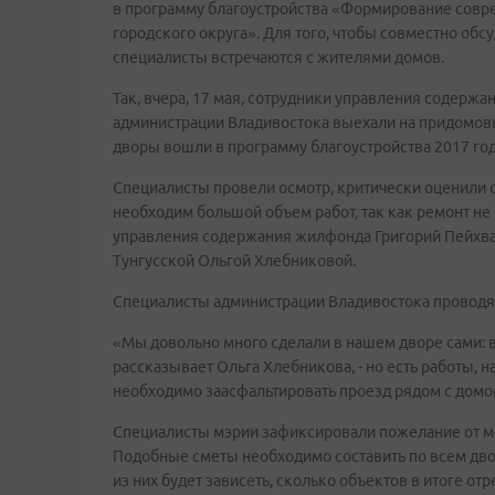
в программу благоустройства «Формирование совр
городского округа». Для того, чтобы совместно обс
специалисты встречаются с жителями домов.
Так, вчера, 17 мая, сотрудники управления содерж
администрации Владивостока выехали на придомовые 
дворы вошли в программу благоустройства 2017 год
Специалисты провели осмотр, критически оценили с
необходим большой объем работ, так как ремонт не
управления содержания жилфонда Григорий Пейхвас
Тунгусской Ольгой Хлебниковой.
Специалисты администрации Владивостока проводят 
«Мы довольно много сделали в нашем дворе сами: 
рассказывает Ольга Хлебникова, - но есть работы, н
необходимо заасфальтировать проезд рядом с домом
Специалисты мэрии зафиксировали пожелание от ме
Подобные сметы необходимо составить по всем дво
из них будет зависеть, сколько объектов в итоге отр