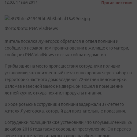
12:03, 17 мая 2017
Происшествия
Фото: Фото: РИА VladNews
Житель поселка Лучегорск обратился в отдел полиции и
сообщил о незаконном проникновении в жилище его матери,
сообщает РИА VladNews со ссылкой на ведомство.
Прибывшие на место происшествия сотрудники полиции
установили, что неизвестный незаконно проник через забор на
территорию частного домовладения 72-летней пенсионерки.
Взломав навесной замок на двери, он вошел в помещение
летней кухни, откуда похитил продукты питания.
В ходе розыска сотрудники полиции задержали 37-летнего
жителя Лучегорска, который дал признательные показания.
Сотрудники полиции также установили, что злоумышленник 26
декабря 2016 года также совершил преступление. Он перелез
через этот же забор и, закрыв лицо шарфом с целью