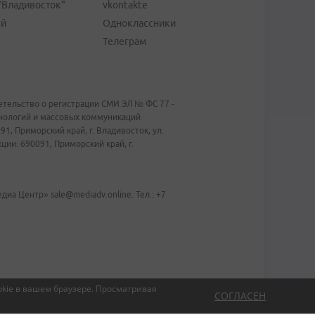
"Владивосток"
vkontakte
ей
Одноклассники
Телеграм
тельство о регистрации СМИ ЭЛ № ФС 77 -
хнологий и массовых коммуникаций
1, Приморский край, г. Владивосток, ул.
ии: 690091, Приморский край, г.
иа Центр» sale@mediadv.online. Тел.: +7
kie в вашем браузере.
Просматривая
СОГЛАСЕН