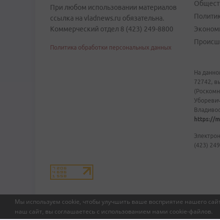
Общест
При любом использовании материалов
Полити
ссылка на vladnews.ru обязательна.
Коммерческий отдел 8 (423) 249-8800
Эконом
Происш
Политика обработки персональных данных
На данно
72742, в
(Роскомн
Уборевич
Владивост
https://m
Электрон
(423) 249
Мы используем cookie, чтобы улучшить ваше восприятие нашего сайт
наш сайт, вы соглашаетесь с использованием нами
cookie-файлов
.