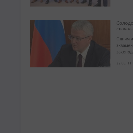
Солодо
сначал
Одним и
экзамен
законод
22:08, 11