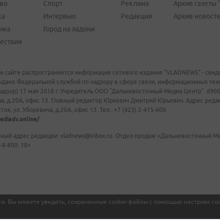
во
Спорт
Реклама
Архив газеты 
ка
Интервью
Редакция
Архив новост
ика
Город на ладони
ествия
м сайте распространяется информация сетевого издания "VLADNEWS" - свиде
ыдано Федеральной службой по надзору в сфере связи, информационных те
адзор) 17 мая 2018 г. Учредитель ООО "Дальневосточный Медиа Центр". 69009
а, д.20А, офис 13. Главный редактор Юркевич Дмитрий Юрьевич. Адрес редакц
ок, ул. Уборевича, д.20А, офис 13. Тел.: +7 (423) 2-415-600.
ediadv.online/
ный адрес редакции: vladnews@inbox.ru. Отдел продаж «Дальневосточный Мед
-8-800. 18+
а. Вы можете увидеть, сохраненные cookie-файлы с помощью настроек coo