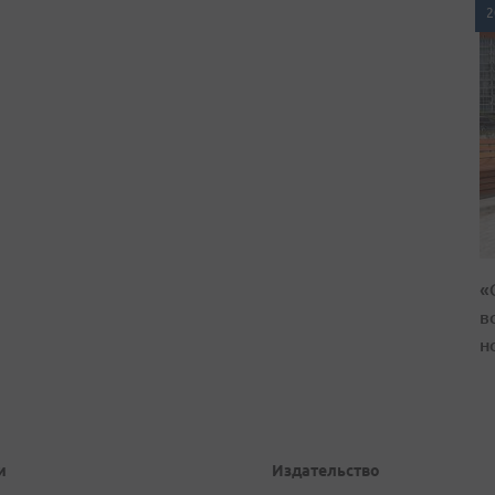
2
«
в
н
и
Издательство