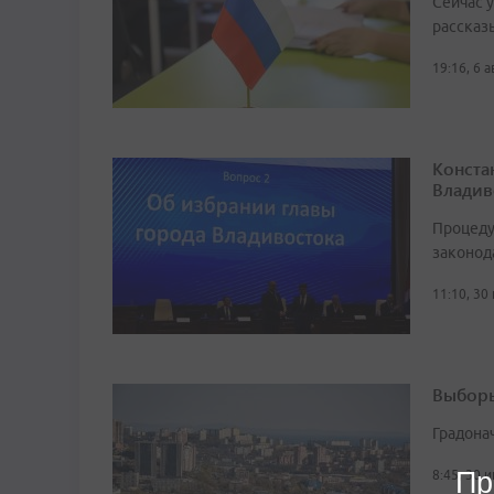
Сейчас 
рассказ
19:16, 6 
Конста
Владив
Процеду
законод
11:10, 30
Выборы
Градона
Пр
8:45, 30 