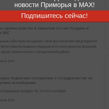
новости Приморья в MAX!
Подпишитесь сейчас!
о принял участие в закрытии сессии Госдумы в
е ВКС
ьным событием заседания стали выступления председателя
 Вячеслава Володина и лидеров всех пяти думских фракций,
 представили отчеты о проделанной работе
 июля 2026
орье подписано соглашение о сотрудничестве по
ению за выборами
в Приморье пройдут 18, 19 и 20 сентября
 июля 2026