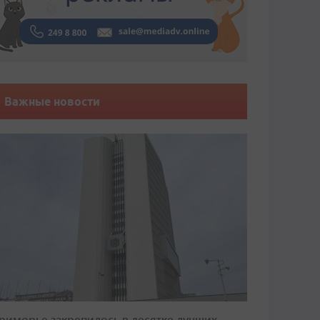
Важные новости
риморье закрепилось в десятке лучших