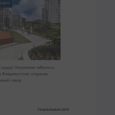
0 фото
Сердце Патрокла» забилось:
о Владивостоке открыли
овый сквер
Социальные сети