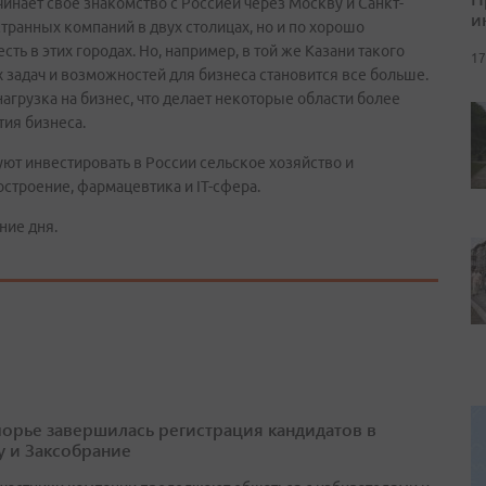
инает свое знакомство с Россией через Москву и Санкт-
и
странных компаний в двух столицах, но и по хорошо
ть в этих городах. Но, например, в той же Казани такого
17
х задач и возможностей для бизнеса становится все больше.
нагрузка на бизнес, что делает некоторые области более
ия бизнеса.
уют инвестировать в России сельское хозяйство и
строение, фармацевтика и IT-сфера.
ние дня.
орье завершилась регистрация кандидатов в
у и Заксобрание