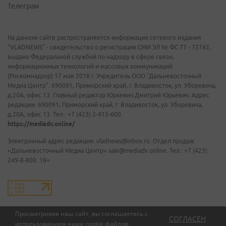
Телеграм
На данном сайте распространяется информация сетевого издания
"VLADNEWS" - свидетельство о регистрации СМИ ЭЛ № ФС 77 - 72742,
выдано Федеральной службой по надзору в сфере связи,
информационных технологий и массовых коммуникаций
(Роскомнадзор) 17 мая 2018 г. Учредитель ООО "Дальневосточный
Медиа Центр". 690091, Приморский край, г. Владивосток, ул. Уборевича,
д.20А, офис 13. Главный редактор Юркевич Дмитрий Юрьевич. Адрес
редакции: 690091, Приморский край, г. Владивосток, ул. Уборевича,
д.20А, офис 13. Тел.: +7 (423) 2-415-600.
https://mediadv.online/
Электронный адрес редакции: vladnews@inbox.ru. Отдел продаж
«Дальневосточный Медиа Центр» sale@mediadv.online. Тел.: +7 (423)
249-8-800. 18+
Просматривая наш сайт, вы соглашаетесь с
СОГЛАСЕН
использованием нами
cookie-файлов
.