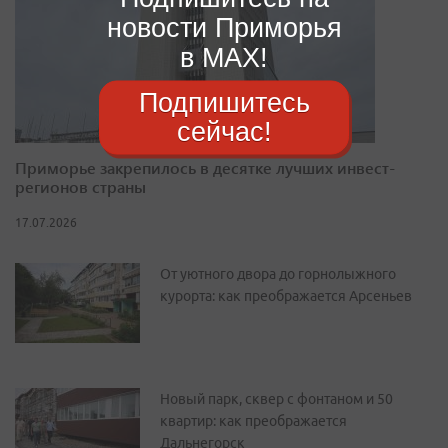
новости Приморья
в MAX!
Подпишитесь
сейчас!
Приморье закрепилось в десятке лучших инвест-
регионов страны
17.07.2026
От уютного двора до горнолыжного
курорта: как преображается Арсеньев
Новый парк, сквер с фонтаном и 50
квартир: как преображается
Дальнегорск