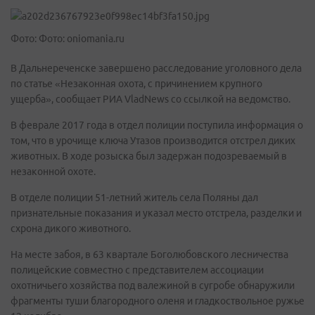
Фото: Фото: oniomania.ru
В Дальнереченске завершено расследование уголовного дела
по статье «Незаконная охота, с причинением крупного
ущерба», сообщает РИА VladNews со ссылкой на ведомство.
В феврале 2017 года в отдел полиции поступила информация о
том, что в урочище ключа Утазов производится отстрел диких
животных. В ходе розыска был задержан подозреваемый в
незаконной охоте.
В отделе полиции 51-летний житель села Поляны дал
признательные показания и указал место отстрела, разделки и
схрона дикого животного.
На месте забоя, в 63 квартале Боголюбовского лесничества
полицейские совместно с представителем ассоциации
охотничьего хозяйства под валежиной в сугробе обнаружили
фрагменты туши благородного оленя и гладкоствольное ружье