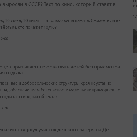
о выросли в СССР? Тест по кино, который ставят в
и
17
в, 10 имён, 10 цитат — и только ваша память. Сможете ли вы
твёртым, кто покажет 10/10?
12:00
цев призывают не оставлять детей без присмотра
мя отдыха
ственные и добровольческие структуры края неустанно
т над обеспечением безопасности маленьких приморцев во
х отдыха на водных объектах
13:28
палитет вернул участок детского лагеря на Де-