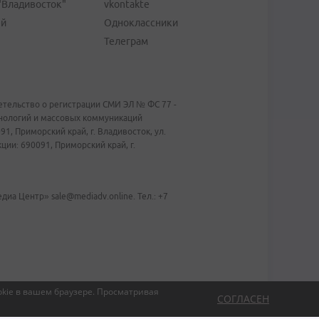
"Владивосток"
vkontakte
ей
Одноклассники
Телеграм
тельство о регистрации СМИ ЭЛ № ФС 77 -
хнологий и массовых коммуникаций
1, Приморский край, г. Владивосток, ул.
ии: 690091, Приморский край, г.
иа Центр» sale@mediadv.online. Тел.: +7
kie в вашем браузере.
Просматривая
СОГЛАСЕН