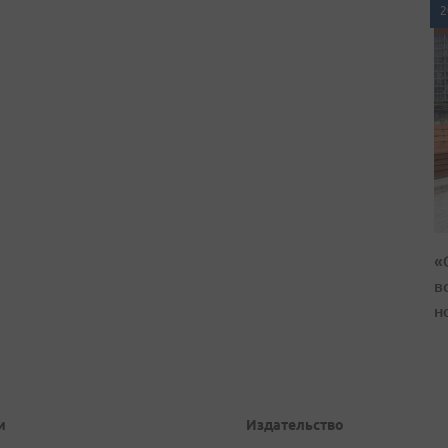
2
«
в
н
и
Издательство