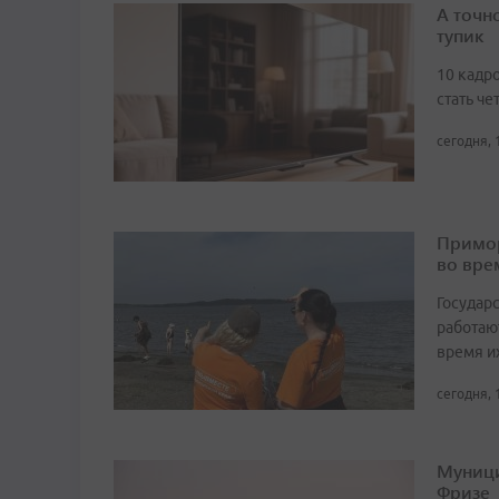
А точн
тупик
10 кадро
стать че
сегодня, 
Примор
во вре
Государ
работаю
время и
сегодня, 
Муници
Фризе