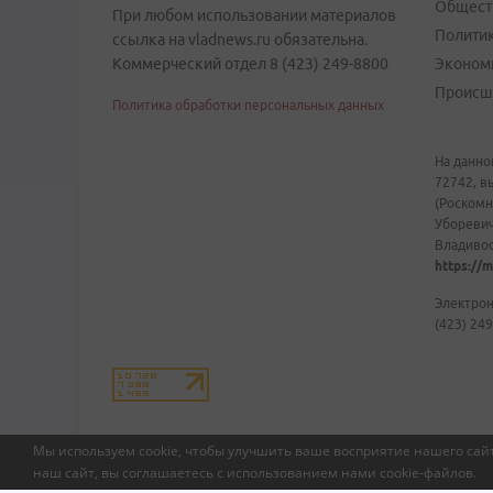
Общест
При любом использовании материалов
Полити
ссылка на vladnews.ru обязательна.
Коммерческий отдел 8 (423) 249-8800
Эконом
Происш
Политика обработки персональных данных
На данно
72742, в
(Роскомн
Уборевич
Владивост
https://m
Электрон
(423) 249
Мы используем cookie, чтобы улучшить ваше восприятие нашего сайт
наш сайт, вы соглашаетесь с использованием нами
cookie-файлов
.