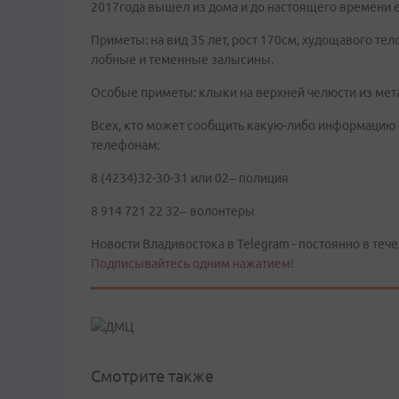
2017года вышел из дома и до настоящего времени 
Приметы: на вид 35 лет, рост 170см, худощавого те
лобные и теменные залысины.
Особые приметы: клыки на верхней челюсти из мета
Всех, кто может сообщить какую-либо информацию 
телефонам:
8 (4234)32-30-31 или 02– полиция
8 914 721 22 32– волонтеры
Новости Владивостока в Telegram - постоянно в тече
Подписывайтесь одним нажатием!
Смотрите также