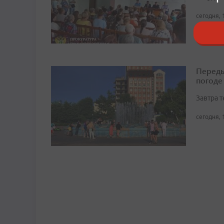
сегодня, 
Переды
погоде
Завтра 
сегодня, 