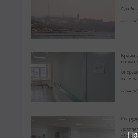
Судебны
сегодня, 
Врачи 
на мат
Операци
к своим
сегодня, 
Сотруд
Долг пе
Пр
обсудил