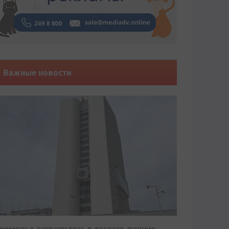
Важные новости
риморье закрепилось в десятке лучших