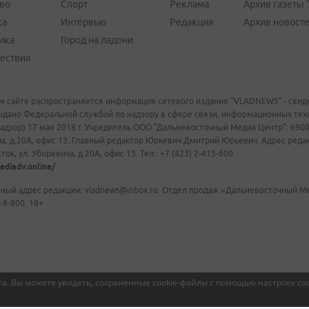
во
Спорт
Реклама
Архив газеты 
ка
Интервью
Редакция
Архив новост
ика
Город на ладони
ествия
м сайте распространяется информация сетевого издания "VLADNEWS" - свиде
ыдано Федеральной службой по надзору в сфере связи, информационных те
адзор) 17 мая 2018 г. Учредитель ООО "Дальневосточный Медиа Центр". 69009
а, д.20А, офис 13. Главный редактор Юркевич Дмитрий Юрьевич. Адрес редакц
ок, ул. Уборевича, д.20А, офис 13. Тел.: +7 (423) 2-415-600.
ediadv.online/
ный адрес редакции: vladnews@inbox.ru. Отдел продаж «Дальневосточный Мед
-8-800. 18+
а. Вы можете увидеть, сохраненные cookie-файлы с помощью настроек coo