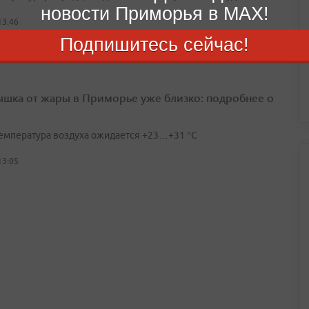
новости Приморья в MAX!
13:46
Подпишитесь сейчас!
шка от жары в Приморье уже близко: подробнее о
температура воздуха ожидается +23…+31 °C
13:05