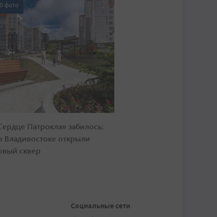
0 фото
Сердце Патрокла» забилось:
о Владивостоке открыли
овый сквер
Социальные сети