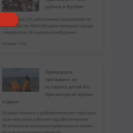
рублей в Артёме
Долг перед 203 работниками предприятия по
производству ЖБИ обсудили прокурор города,
следователь СК и краевой омбудсмен
сегодня, 13:46
Приморцев
призывают не
оставлять детей без
присмотра во время
отдыха
Государственные и добровольческие структуры
края неустанно работают над обеспечением
безопасности маленьких приморцев во время
их отдыха на водных объектах