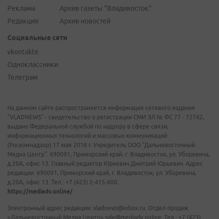
Реклама
Архив газеты "Владивосток"
Редакция
Архив новостей
Социальные сети
vkontakte
Одноклассники
Телеграм
На данном сайте распространяется информация сетевого издания
"VLADNEWS" - свидетельство о регистрации СМИ ЭЛ № ФС 77 - 72742,
выдано Федеральной службой по надзору в сфере связи,
информационных технологий и массовых коммуникаций
(Роскомнадзор) 17 мая 2018 г. Учредитель ООО "Дальневосточный
Медиа Центр". 690091, Приморский край, г. Владивосток, ул. Уборевича,
д.20А, офис 13. Главный редактор Юркевич Дмитрий Юрьевич. Адрес
редакции: 690091, Приморский край, г. Владивосток, ул. Уборевича,
д.20А, офис 13. Тел.: +7 (423) 2-415-600.
https://mediadv.online/
Электронный адрес редакции: vladnews@inbox.ru. Отдел продаж
«Дальневосточный Медиа Центр» sale@mediadv.online. Тел.: +7 (423)