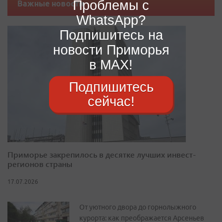
Проблемы с
Важные новости
WhatsApp?
Подпишитесь на
новости Приморья
в MAX!
Подпишитесь
сейчас!
Приморье закрепилось в десятке лучших инвест-
регионов страны
17.07.2026
От уютного двора до горнолыжного
курорта: как преображается Арсеньев