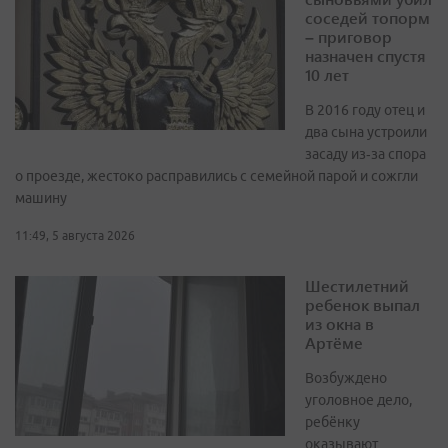
соседей топорм
– приговор
назначен спустя
10 лет
В 2016 году отец и
два сына устроили
засаду из‑за спора
о проезде, жестоко расправились с семейной парой и сожгли
машину
11:49, 5 августа 2026
Шестилетний
ребенок выпал
из окна в
Артёме
Возбуждено
уголовное дело,
ребёнку
оказывают