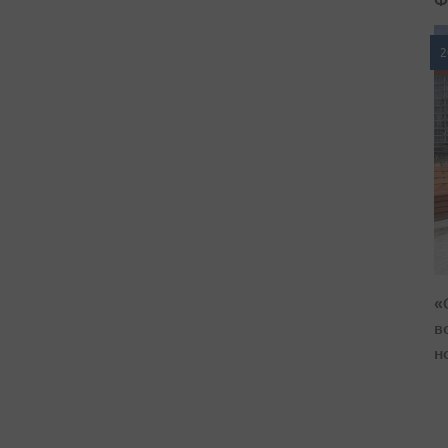
2
«
в
н