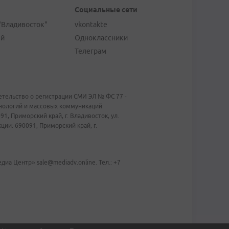
Социальные сети
"Владивосток"
vkontakte
ей
Одноклассники
Телеграм
тельство о регистрации СМИ ЭЛ № ФС 77 -
хнологий и массовых коммуникаций
1, Приморский край, г. Владивосток, ул.
ии: 690091, Приморский край, г.
иа Центр» sale@mediadv.online. Тел.: +7