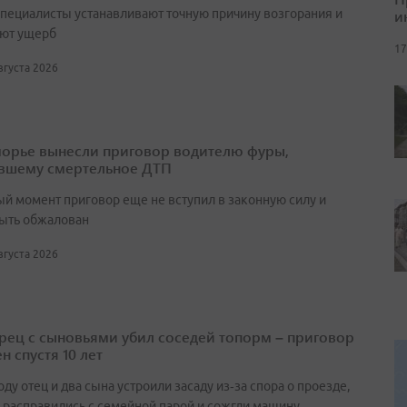
и
специалисты устанавливают точную причину возгорания и
ют ущерб
17
августа 2026
орье вынесли приговор водителю фуры,
вшему смертельное ДТП
ый момент приговор еще не вступил в законную силу и
ыть обжалован
августа 2026
ец с сыновьями убил соседей топорм – приговор
н спустя 10 лет
оду отец и два сына устроили засаду из‑за спора о проезде,
 расправились с семейной парой и сожгли машину