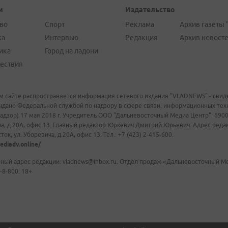
и
Издательство
во
Спорт
Реклама
Архив газеты 
ка
Интервью
Редакция
Архив новост
ика
Город на ладони
ествия
м сайте распространяется информация сетевого издания "VLADNEWS" - свиде
ыдано Федеральной службой по надзору в сфере связи, информационных те
адзор) 17 мая 2018 г. Учредитель ООО "Дальневосточный Медиа Центр". 69009
а, д.20А, офис 13. Главный редактор Юркевич Дмитрий Юрьевич. Адрес редакц
ок, ул. Уборевича, д.20А, офис 13. Тел.: +7 (423) 2-415-600.
ediadv.online/
ный адрес редакции: vladnews@inbox.ru. Отдел продаж «Дальневосточный Мед
-8-800. 18+