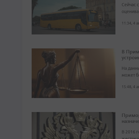
Сейчас 
оценива
11:34, 4 
В Прим
устрои
На данн
может б
15:48, 4 
Примор
назначе
В 2016 г
жестоко