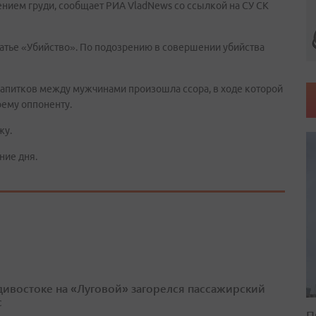
нием груди, сообщает РИА VladNews со ссылкой на СУ СК
татье «Убийство». По подозрению в совершении убийства
напитков между мужчинами произошла ссора, в ходе которой
оему оппоненту.
жу.
ние дня.
дивостоке на «Луговой» загорелся пассажирский
с
П