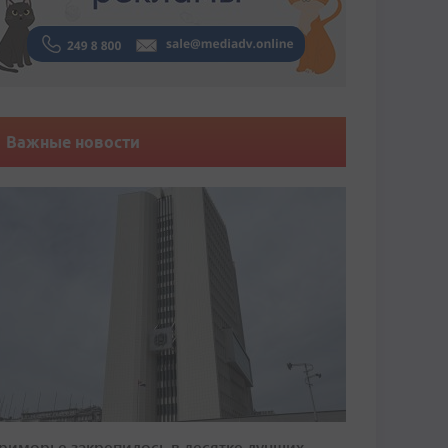
Важные новости
риморье закрепилось в десятке лучших