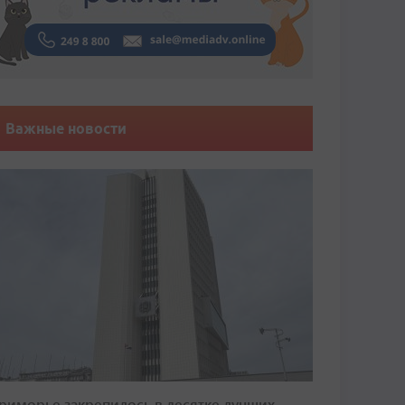
Важные новости
риморье закрепилось в десятке лучших