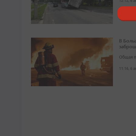
12:12, 6 
В Боль
заброш
Общая п
11:16, 6 