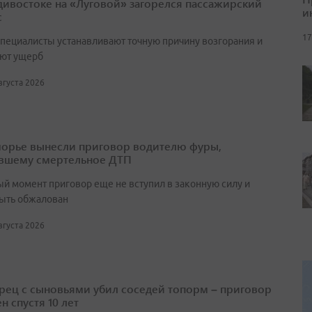
дивостоке на «Луговой» загорелся пассажирский
и
с
17
специалисты устанавливают точную причину возгорания и
ют ущерб
августа 2026
орье вынесли приговор водителю фуры,
вшему смертельное ДТП
ый момент приговор еще не вступил в законную силу и
ыть обжалован
августа 2026
ец с сыновьями убил соседей топорм – приговор
н спустя 10 лет