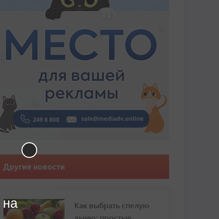
Другие новости
 на
Как выбрать спелую
дыню: простые