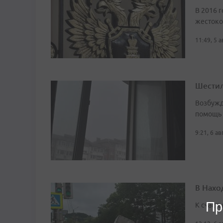
В 2016 г
жестоко
11:49, 5 
Шестил
Возбужд
помощь
9:21, 6 а
В Нахо
Пр
К счасть