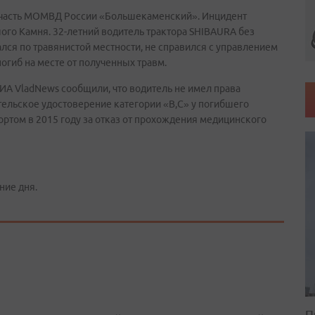
 часть МОМВД России «Большекаменский». Инцидент
ого Камня. 32-летний водитель трактора SHIBAURA без
лся по травянистой местности, не справился с управлением
огиб на месте от полученных травм.
А VladNews сообщили, что водитель не имел права
тельское удостоверение категории «В,С» у погибшего
ортом в 2015 году за отказ от прохождения медицинского
ние дня.
П