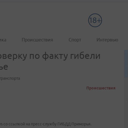
ика
Происшествия
Спорт
Интервью
верку по факту гибели
ье
транспорта
Происшествия
s со ссылкой на пресс-службу ГИБДД Приморья.