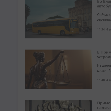
Во Вла
автобу
Сейчас 
оценива
11:34, 4 
В Прим
устрои
На данн
может б
15:48, 4 
Примор
назначе