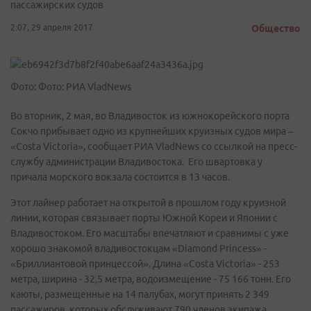
пассажирских судов
2:07, 29 апреля 2017
Общество
Фото: Фото: РИА VladNews
Во вторник, 2 мая, во Владивосток из южнокорейского порта
Сокчо прибывает одно из крупнейших круизных судов мира –
«Costa Victoria», сообщает РИА VladNews со ссылкой на преcc-
службу администрации Владивостока. Его швартовка у
причала морского вокзала состоится в 13 часов.
Этот лайнер работает на открытой в прошлом году круизной
линии, которая связывает порты Южной Кореи и Японии с
Владивостоком. Его масштабы впечатляют и сравнимы с уже
хорошо знакомой владивостокцам «Diamond Princess» -
«Бриллиантовой принцессой». Длина «Costa Victoria» - 253
метра, ширина - 32,5 метра, водоизмещение - 75 166 тонн. Его
каюты, размещенные на 14 палубах, могут принять 2 349
пассажиров, которых обслуживают 790 членов экипажа.