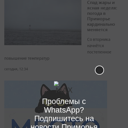
Спад жары и
ясная неделя:
погода в
Приморье
кардинально
меняется
Со вторника
начнётся
постепенное
повышение температур
сегодня, 12:34
Проблемы с
WhatsApp?
Подпишитесь на
новости Приморья