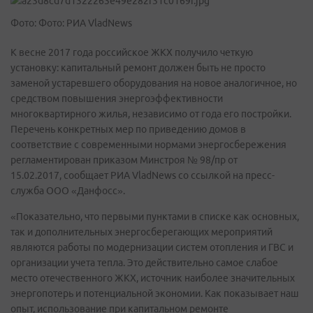
Фото: Фото: РИА VladNews
К весне 2017 года российское ЖКХ получило четкую
установку: капитальный ремонт должен быть не просто
заменой устаревшего оборудования на новое аналогичное, но
средством повышения энергоэффективности
многоквартирного жилья, независимо от года его постройки.
Перечень конкретных мер по приведению домов в
соответствие с современными нормами энергосбережения
регламентирован приказом Минстроя № 98/пр от
15.02.2017, сообщает РИА VladNews со ссылкой на пресс-
служба ООО «Данфосс».
«Показательно, что первыми пунктами в списке как основных,
так и дополнительных энергосберегающих мероприятий
являются работы по модернизации систем отопления и ГВС и
организации учета тепла. Это действительно самое слабое
место отечественного ЖКХ, источник наиболее значительных
энергопотерь и потенциальной экономии. Как показывает наш
опыт, использование при капитальном ремонте