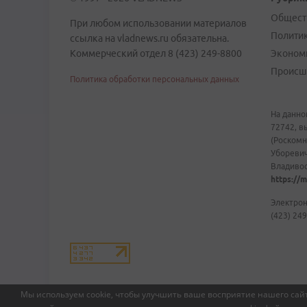
Общест
При любом использовании материалов
Полити
ссылка на vladnews.ru обязательна.
Коммерческий отдел 8 (423) 249-8800
Эконом
Происш
Политика обработки персональных данных
На данно
72742, в
(Роскомн
Уборевич
Владивост
https://m
Электрон
(423) 249
Мы используем cookie, чтобы улучшить ваше восприятие нашего сайт