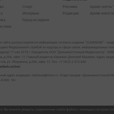
во
Спорт
Реклама
Архив газеты 
ка
Интервью
Редакция
Архив новост
ика
Город на ладони
ествия
м сайте распространяется информация сетевого издания "VLADNEWS" - свиде
ыдано Федеральной службой по надзору в сфере связи, информационных те
адзор) 17 мая 2018 г. Учредитель ООО "Дальневосточный Медиа Центр". 69009
а, д.20А, офис 13. Главный редактор Юркевич Дмитрий Юрьевич. Адрес редакц
ок, ул. Уборевича, д.20А, офис 13. Тел.: +7 (423) 2-415-600.
ediadv.online/
ный адрес редакции: vladnews@inbox.ru. Отдел продаж «Дальневосточный Мед
-8-800. 18+
а. Вы можете увидеть, сохраненные cookie-файлы с помощью настроек coo