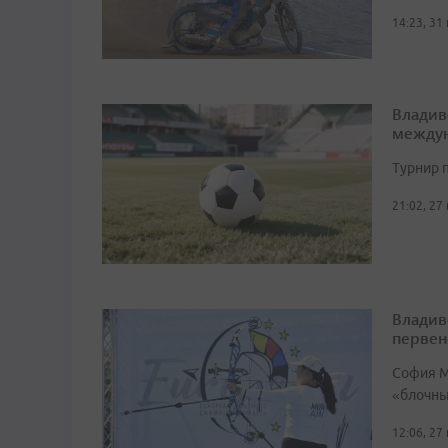
14:23, 31
Владив
междун
Турнир п
21:02, 27
Владив
первен
София М
«блочный
12:06, 27