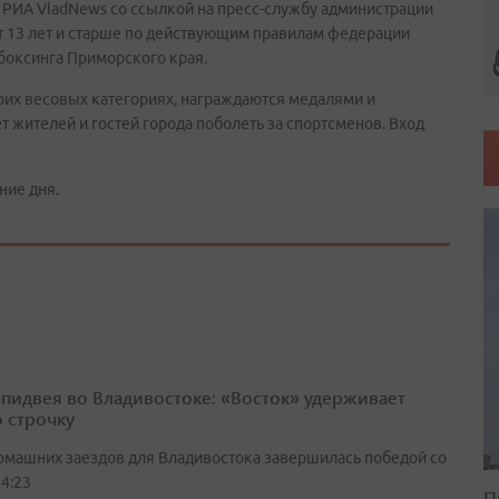
 РИА VladNews со ссылкой на пресс-службу администрации
т 13 лет и старше по действующим правилам федерации
боксинга Приморского края.
оих весовых категориях, награждаются медалями и
 жителей и гостей города поболеть за спортсменов. Вход
ние дня.
спидвея во Владивостоке: «Восток» удерживает
 строчку
омашних заездов для Владивостока завершилась победой со
4:23
П