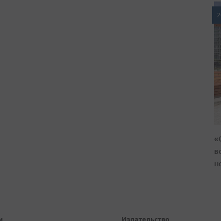
2
«
в
н
и
Издательство