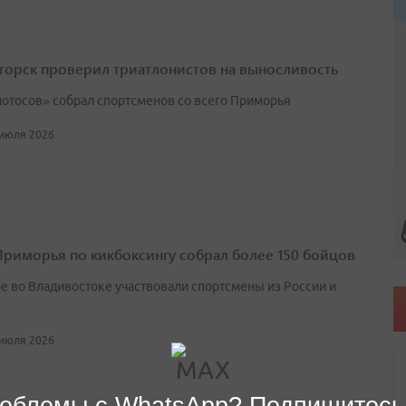
горск проверил триатлонистов на выносливость
лотосов» собрал спортсменов со всего Приморья
 июля 2026
Приморья по кикбоксингу собрал более 150 бойцов
ре во Владивостоке участвовали спортсмены из России и
 июля 2026
облемы с WhatsApp? Подпишитесь