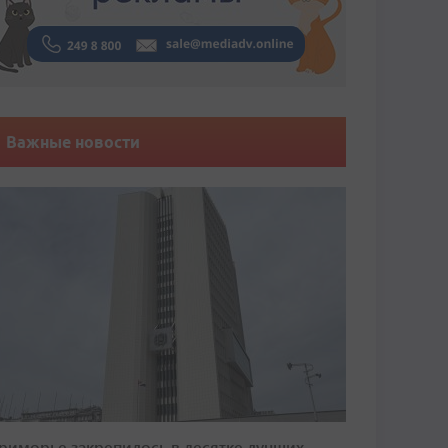
Важные новости
риморье закрепилось в десятке лучших