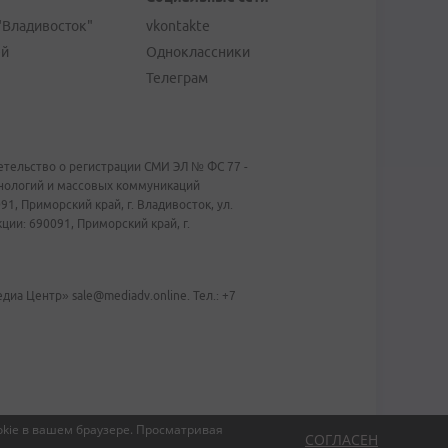
"Владивосток"
vkontakte
ей
Одноклассники
Телеграм
тельство о регистрации СМИ ЭЛ № ФС 77 -
хнологий и массовых коммуникаций
1, Приморский край, г. Владивосток, ул.
ии: 690091, Приморский край, г.
иа Центр» sale@mediadv.online. Тел.: +7
kie в вашем браузере.
Просматривая
СОГЛАСЕН