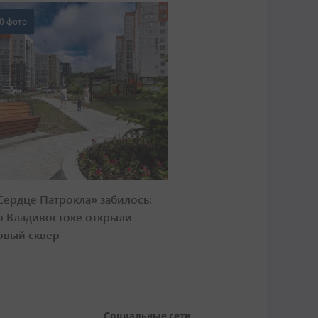
0 фото
Сердце Патрокла» забилось:
о Владивостоке открыли
овый сквер
Социальные сети