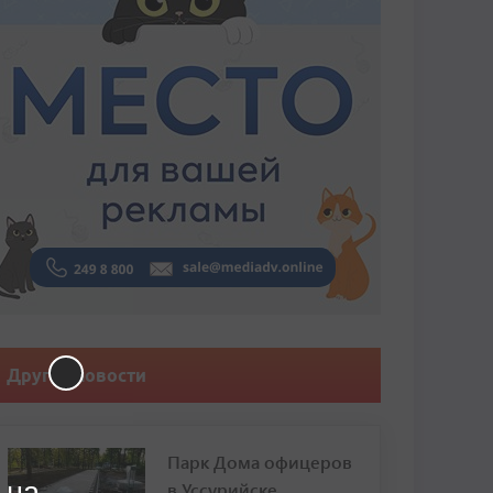
Другие новости
Парк Дома офицеров
 на
в Уссурийске